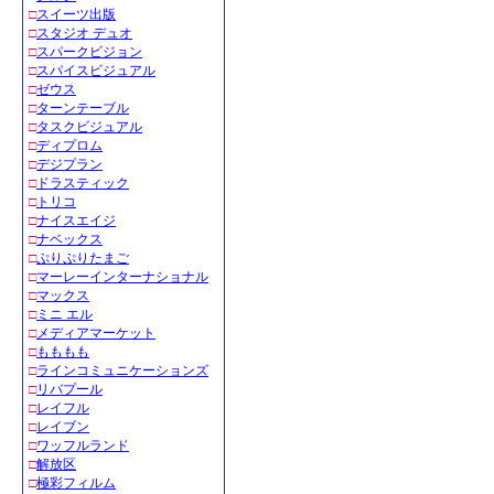
□
スイーツ出版
□
スタジオ デュオ
□
スパークビジョン
□
スパイスビジュアル
□
ゼウス
□
ターンテーブル
□
タスクビジュアル
□
ディプロム
□
デジプラン
□
ドラスティック
□
トリコ
□
ナイスエイジ
□
ナベックス
□
ぷりぷりたまご
□
マーレーインターナショナル
□
マックス
□
ミニ エル
□
メディアマーケット
□
もももも
□
ラインコミュニケーションズ
□
リバプール
□
レイフル
□
レイブン
□
ワッフルランド
□
解放区
□
極彩フィルム