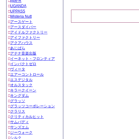
□
type-R
□
UGANDA
□
UPPASS
□
Wisteria Nutt
□
アースゲート
□
アースダイバー
□
アイドルファクトリー
□
アイファクトリー
□
アクアハウス
□
あじぱら
□
アテナ音楽出版
□
イーネット・フロンティア
□
インパクトゼロ
□
ヴィータ
□
エアーコントロール
□
エスデジタル
□
オルスタック
□
キラークイーン
□
キングダム
□
グラッソ
□
グラッツコーポレーション
□
クラリス
□
クリティカルヒット
□
サムバディ
□
サンズエム
□
ジーウォーク
□
シルク