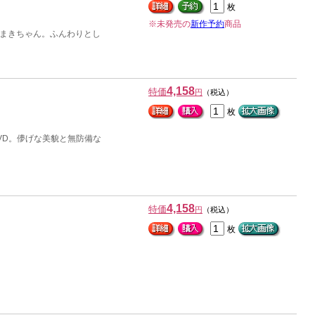
枚
※未発売の
新作予約
商品
まきちゃん。ふんわりとし
4,158
特価
円
（税込）
枚
VD。儚げな美貌と無防備な
4,158
特価
円
（税込）
枚