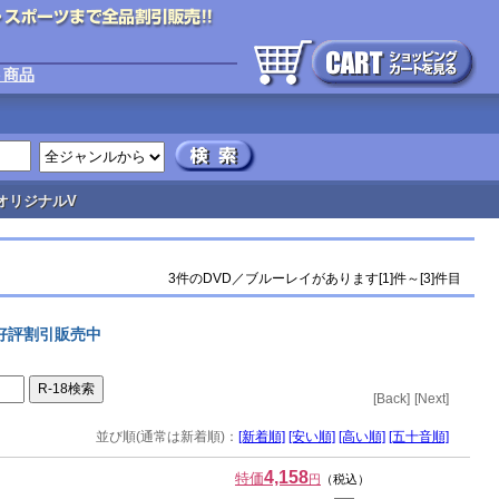
ト商品
オリジナルV
3件のDVD／ブルーレイがあります[1]件～[3]件目
で好評割引販売中
[Back]
[Next]
並び順(通常は新着順)：
[新着順]
[安い順]
[高い順]
[五十音順]
4,158
特価
円
（税込）