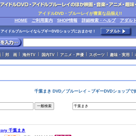
アイドルDVD・ブルーレイが豊富な品揃え!!
HOME
ご利用案内
SHOP情報
詳細検索・ヘルプ
アダル
VD／アイドルブルーレイならブギーDVDショップにおまかせ！
|
|
|
|
|
|
|
画
邦 画
海外TV
国内TV
アニメ・声優
スポーツ
趣味・実用
千葉まき DVD／ブルーレイ－ブギーDVDショップ
Story 千葉まき