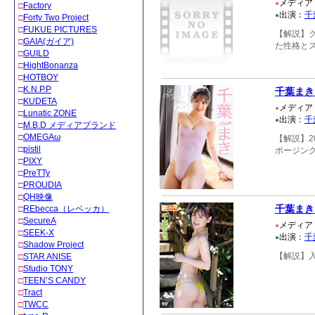
メディア
●
□
Factory
出演：
千
●
□
Forty Two Project
□
FUKUE PICTURES
【解説】
□
GAIA(ガイア)
た性格と
□
GUILD
□
HightBonanza
□
HOTBOY
□
K.N.P.P
千葉まき
□
KUDETA
メディア
●
□
Lunatic ZONE
出演：
千
●
□
M.B.D メディアブランド
□
OMEGAω
【解説】2
□
pistil
ポージン
□
PIXY
□
PreTTy
□
PROUDIA
□
QH映像
千葉まき
□
REbecca（レベッカ）
□
SecureA
メディア
●
□
SEEK-X
出演：
千
●
□
Shadow Project
【解説】
□
STAR ANISE
□
Studio TONY
□
TEEN’S CANDY
□
Tract
□
TWCC