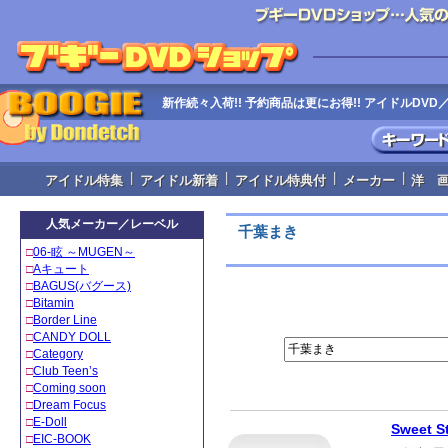
新作続々入荷!! 予約商品は更にお得!! アイドルD
|
|
|
|
アイドル特集
アイドル新着
アイドル特典付
メーカー
洋 
人気メーカー／レーベル
千葉まき
□
06‐眩 ～MUGEN～
□
Aキュート
□
BAGUS(バグース)
□
Bitamin
□
Border Line
□
CANDY DOLL
□
Category
□
Club Teen’s
□
Coming soon
□
Dream Focus
□
E-Doll
Sweet 
□
EIC-BOOK