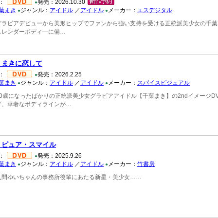
：
発売：2026.10.30
●
葉まき
ジャンル：
アイドル
／
アイドル
メーカー：
エスデジタル
●
●
グラビアデビューから美形ヒップでファンから強い支持を受ける正統派美少女の千葉
スレンダーボディ―に備…
 まきに恋して
：
発売：2026.2.25
●
葉まき
ジャンル：
アイドル
／
アイドル
メーカー：
スパイスビジュアル
●
●
0歳になったばかりの正統派美少女グラビアアイドル【千葉まき】の2ndイメージD
グ、華奢なボディラインが…
 ピュア・スマイル
：
発売：2025.9.26
●
葉まき
ジャンル：
アイドル
／
アイドル
メーカー：
竹書房
●
●
入間ゆいちゃんの事務所後輩にあたる新星・美少女……