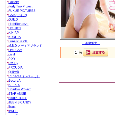
□
Factory
□
Forty Two Project
□
FUKUE PICTURES
□
GAIA(ガイア)
□
GUILD
□
HightBonanza
□
HOTBOY
□
K.N.P.P
□
KUDETA
□
Lunatic ZONE
［画像拡大］
□
M.B.D メディアブランド
□
OMEGAω
枚
□
pistil
□
PIXY
□
PreTTy
□
PROUDIA
□
QH映像
□
REbecca（レベッカ）
□
SecureA
□
SEEK-X
□
Shadow Project
□
STAR ANISE
□
Studio TONY
□
TEEN’S CANDY
□
Tract
□
TWCC