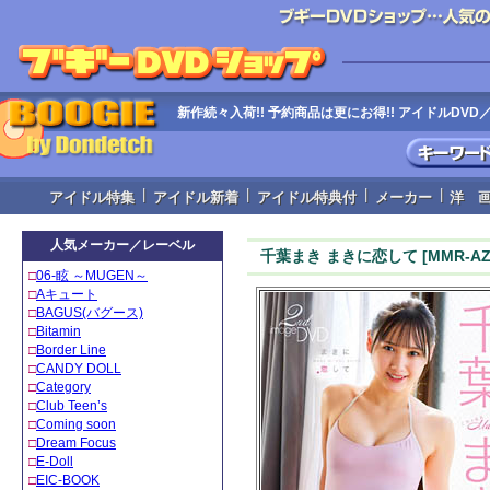
新作続々入荷!! 予約商品は更にお得!! アイドルD
|
|
|
|
アイドル特集
アイドル新着
アイドル特典付
メーカー
洋 
人気メーカー／レーベル
千葉まき まきに恋して [MMR-AZ60
□
06‐眩 ～MUGEN～
□
Aキュート
□
BAGUS(バグース)
□
Bitamin
□
Border Line
□
CANDY DOLL
□
Category
□
Club Teen’s
□
Coming soon
□
Dream Focus
□
E-Doll
□
EIC-BOOK