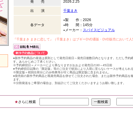
発 売
2026.2.25
出 演
千葉まき
製 作：2026
●
各データ
時 間：145分
●
メーカー：
スパイスビジュアル
●
『
千葉まき まきに恋して
』（千葉まき）はブギーDVD通販・DVD販売において
●新作予約商品の発送は原則として発売日前日～発売日後数日内となります。ただし予約
す。あらかじめご了承ください。
※予約締切日＝メーカーにより異なりますがおおよそ発売日の30～45日前
●予約締切日以降の「限定版」等のご注文で状況により入荷に至らないケースが考えられ
※限定版＝初回出荷分にのみ特典等が付く商品は限定版に含まれません。
●発売前の新作予約商品と既発売商品を併せてご注文された場合、または新作予約商品を
ます。
※分割発送をご希望の場合は、別会計にてご注文くださいますようお願い致します。
★
さらに検索