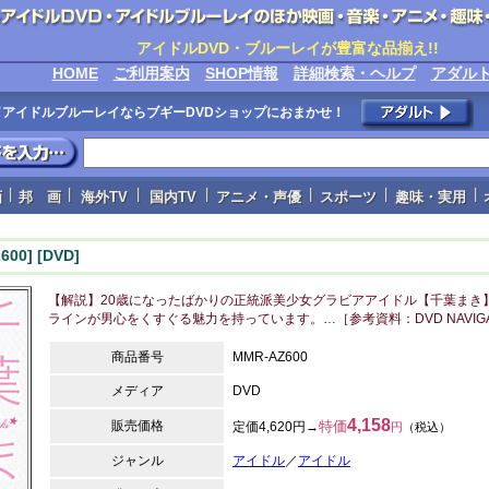
アイドルDVD・ブルーレイが豊富な品揃え!!
HOME
ご利用案内
SHOP情報
詳細検索・ヘルプ
アダル
VD／アイドルブルーレイならブギーDVDショップにおまかせ！
|
|
|
|
|
|
|
画
邦 画
海外TV
国内TV
アニメ・声優
スポーツ
趣味・実用
0] [DVD]
【解説】20歳になったばかりの正統派美少女グラビアアイドル【千葉まき】
ラインが男心をくすぐる魅力を持っています。…［参考資料：DVD NAVIGA
商品番号
MMR-AZ600
メディア
DVD
4,158
販売価格
特価
定価4,620円→
円
（税込）
ジャンル
アイドル
／
アイドル