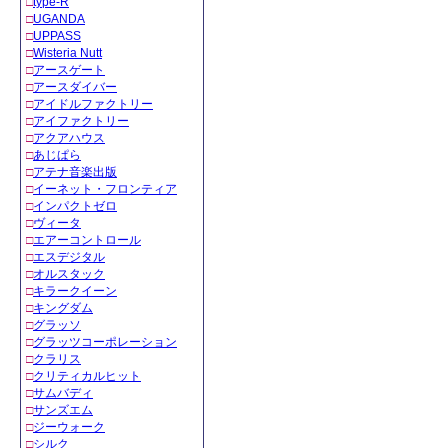
□
type-R
□
UGANDA
□
UPPASS
□
Wisteria Nutt
□
アースゲート
□
アースダイバー
□
アイドルファクトリー
□
アイファクトリー
□
アクアハウス
□
あじぱら
□
アテナ音楽出版
□
イーネット・フロンティア
□
インパクトゼロ
□
ヴィータ
□
エアーコントロール
□
エスデジタル
□
オルスタック
□
キラークイーン
□
キングダム
□
グラッソ
□
グラッツコーポレーション
□
クラリス
□
クリティカルヒット
□
サムバディ
□
サンズエム
□
ジーウォーク
□
シルク