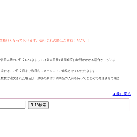
人気商品となっております。売り切れの際はご容赦ください！
締切日以降のご注文につきましては発売日後1週間程度お時間がかかる場合がございま
る場合は、ご注文日より数日内にメールにてご連絡させていただきます。
複数枚ご注文された場合は、最後の新作予約商品の入荷を待ってまとめて発送させて頂き
▲前に戻る