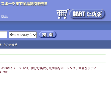
ト商品
オリジナルV
の2ndイメージDVD。儚げな美貌と無防備なポージング、華奢なボディ
TOR］