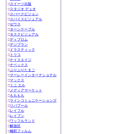
□
スイーツ出版
□
スタジオ デュオ
□
スパークビジョン
□
スパイスビジュアル
□
ゼウス
□
ターンテーブル
□
タスクビジュアル
□
ディプロム
□
デジプラン
□
ドラスティック
□
トリコ
□
ナイスエイジ
□
ナベックス
□
ぷりぷりたまご
□
マーレーインターナショナル
□
マックス
□
ミニ エル
□
メディアマーケット
□
もももも
□
ラインコミュニケーションズ
□
リバプール
□
レイフル
□
レイブン
□
ワッフルランド
□
解放区
□
極彩フィルム