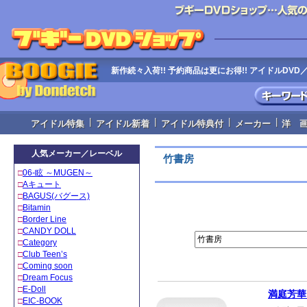
新作続々入荷!! 予約商品は更にお得!! アイドルD
|
|
|
|
アイドル特集
アイドル新着
アイドル特典付
メーカー
洋 
人気メーカー／レーベル
竹書房
□
06‐眩 ～MUGEN～
□
Aキュート
□
BAGUS(バグース)
□
Bitamin
□
Border Line
□
CANDY DOLL
□
Category
□
Club Teen’s
□
Coming soon
□
Dream Focus
□
E-Doll
満庭芳華
□
EIC-BOOK