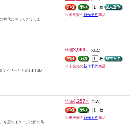
枚
※未発売の
新作予約
商品
の時代にやってきてしま
3,960
特価
円
（税込）
枚
※未発売の
新作予約
商品
マイリ―とも別れPTSD
4,257
特価
円
（税込）
枚
※未発売の
新作予約
商品
。今度のイメージは南の島