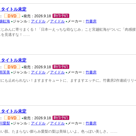
 タイトル未定
：
発売：2026.9.18
●
越虹海
ジャンル：
アイドル
／
アイドル
メーカー：
竹書房
●
●
にじみんに寄りまくる！「日本一えっちな幼なじみ」こと宮越虹海がついに「肉感接
スを見逃すな！……
 タイトル未定
：
発売：2026.9.18
●
雨芙美
ジャンル：
アイドル
／
アイドル
メーカー：
竹書房
●
●
誰にも止められない！ますますキュートに、ますますエッチに。竹書房2作連続リリ
 タイトル未定
：
発売：2026.9.18
●
川愛梨
ジャンル：
アイドル
／
アイドル
メーカー：
竹書房
●
●
白い肌、たまらない膨らみ愛梨の梨は美味しいよ。色っぽい美しさ。……