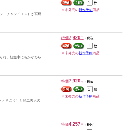
枚
※未発売の
新作予約
商品
ン・チャンイエン）が宮廷
7,920
特価
円
（税込）
枚
※未発売の
新作予約
商品
せられ、妊娠中にもかかわら
7,920
特価
円
（税込）
枚
※未発売の
新作予約
商品
・えきこう）と第二夫人の
4,257
特価
円
（税込）