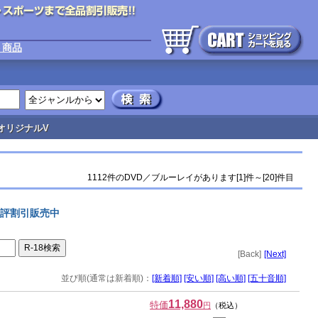
ト商品
オリジナルV
1112件のDVD／ブルーレイがあります[1]件～[20]件目
好評割引販売中
[Back]
[Next]
並び順(通常は新着順)：
[新着順]
[安い順]
[高い順]
[五十音順]
11,880
特価
円
（税込）