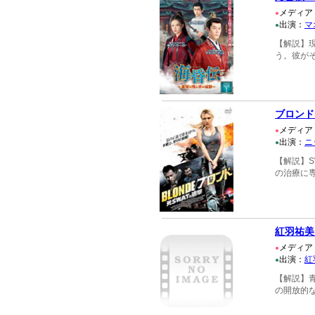
メディア
●
出演：
マ
●
【解説】
う。彼が
ブロンド
メディア
●
出演：
ニ
●
【解説】
の治療に
紅羽祐美
メディア
●
出演：
紅
●
【解説】
の開放的