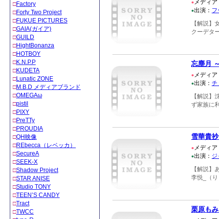
メディア
●
□
Factory
出演：
フ
●
□
Forty Two Project
□
FUKUE PICTURES
【解説】
□
GAIA(ガイア)
クーデタ
□
GUILD
□
HightBonanza
□
HOTBOY
□
K.N.P.P
忘塵月 
□
KUDETA
メディア
●
□
Lunatic ZONE
出演：
チ
●
□
M.B.D メディアブランド
□
OMEGAω
【解説】沈
□
pistil
ず家族に
□
PIXY
□
PreTTy
□
PROUDIA
雪華貴抄
□
QH映像
□
REbecca（レベッカ）
メディア
●
□
SecureA
出演：
ジ
●
□
SEEK-X
【解説】
□
Shadow Project
李悦_（
□
STAR ANISE
□
Studio TONY
□
TEEN’S CANDY
□
Tract
栗原もみ
□
TWCC