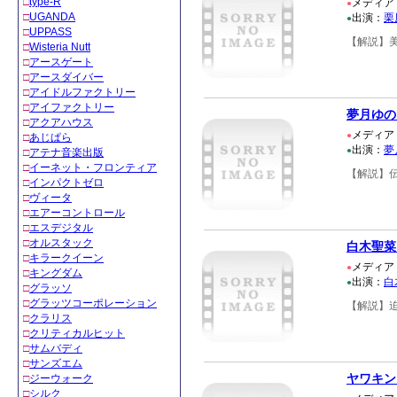
□
type-R
メディア
●
□
UGANDA
出演：
栗
●
□
UPPASS
【解説】
□
Wisteria Nutt
□
アースゲート
□
アースダイバー
□
アイドルファクトリー
□
アイファクトリー
夢月ゆの
□
アクアハウス
メディア
●
□
あじぱら
出演：
夢
●
□
アテナ音楽出版
□
イーネット・フロンティア
【解説】
□
インパクトゼロ
□
ヴィータ
□
エアーコントロール
□
エスデジタル
□
オルスタック
白木聖菜
□
キラークイーン
メディア
●
□
キングダム
出演：
白
●
□
グラッソ
□
グラッツコーポレーション
【解説】
□
クラリス
□
クリティカルヒット
□
サムバディ
□
サンズエム
ヤワキン
□
ジーウォーク
□
シルク