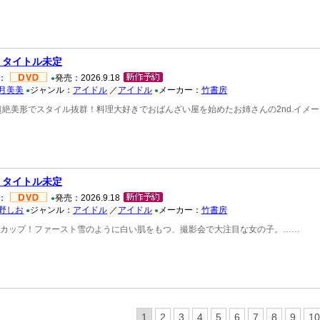
 タイトル未定
：
発売：2026.9.18
●
月美美
ジャンル：
アイドル
／
アイドル
メーカー：
竹書房
●
●
超絶美形でスタイル抜群！料理大好きでおばんざい屋を始めたお姉さんの2nd.イメ
 タイトル未定
：
発売：2026.9.18
●
野しお
ジャンル：
アイドル
／
アイドル
メーカー：
竹書房
●
●
Hカップ！ファースト雪のように白い肌をもつ、撮影会で大注目な女の子。……
1
2
3
4
5
6
7
8
9
10