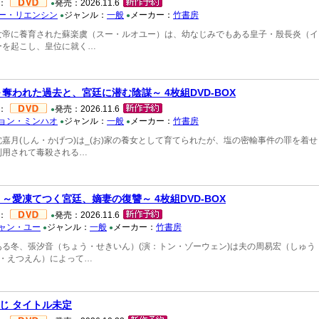
：
発売：2026.11.6
●
ー・リエンシン
ジャンル：
一般
メーカー：
竹書房
●
●
女帝に養育された蘇楽虞（スー・ルオユー）は、幼なじみでもある皇子・殷長炎（イ
ーを起こし、皇位に就く…
～奪われた過去と、宮廷に潜む陰謀～ 4枚組DVD-BOX
：
発売：2026.11.6
●
ョン・ミンハオ
ジャンル：
一般
メーカー：
竹書房
●
●
嘉月(しん・かげつ)は_(お)家の養女として育てられたが、塩の密輸事件の罪を着
利用されて毒殺される…
 ～愛凍てつく宮廷、嫡妻の復讐～ 4枚組DVD-BOX
：
発売：2026.11.6
●
ャン・ユー
ジャンル：
一般
メーカー：
竹書房
●
●
ある冬、張汐音（ちょう・せきいん）(演：トン・ゾーウェン)は夫の周易宏（しゅう
り・えつえん）によって…
じ タイトル未定