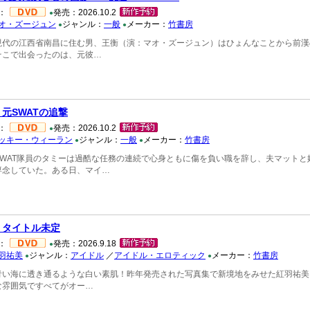
：
発売：2026.10.2
●
オ・ズージュン
ジャンル：
一般
メーカー：
竹書房
●
●
現代の江西省南昌に住む男、王衡（演：マオ・ズージュン）はひょんなことから前漢
そこで出会ったのは、元彼…
 元SWATの追撃
：
発売：2026.10.2
●
ッキー・ウィーラン
ジャンル：
一般
メーカー：
竹書房
●
●
SWAT隊員のタミーは過酷な任務の連続で心身ともに傷を負い職を辞し、夫マットと娘
専念していた。ある日、マイ…
 タイトル未定
：
発売：2026.9.18
●
羽祐美
ジャンル：
アイドル
／
アイドル・エロティック
メーカー：
竹書房
●
●
青い海に透き通るような白い素肌！昨年発売された写真集で新境地をみせた紅羽祐美
な雰囲気ですべてがオー…