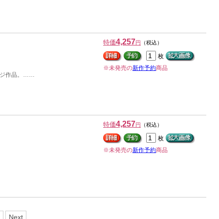
4,257
特価
円
（税込）
枚
※未発売の
新作予約
商品
ージ作品。……
4,257
特価
円
（税込）
枚
※未発売の
新作予約
商品
Next