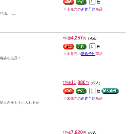
枚
※未発売の
新作予約
商品
登場。……
4,257
特価
円
（税込）
枚
※未発売の
新作予約
商品
着姿を披露！……
11,880
特価
円
（税込）
枚
※未発売の
新作予約
商品
皇后の座を手に入れるが、
7,920
特価
円
（税込）