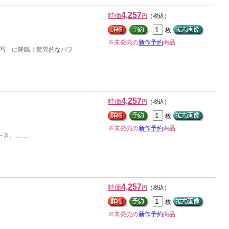
4,257
特価
円
（税込）
枚
※未発売の
新作予約
商品
写」に降臨！驚異的なパフ
4,257
特価
円
（税込）
枚
※未発売の
新作予約
商品
ース。……
4,257
特価
円
（税込）
枚
※未発売の
新作予約
商品