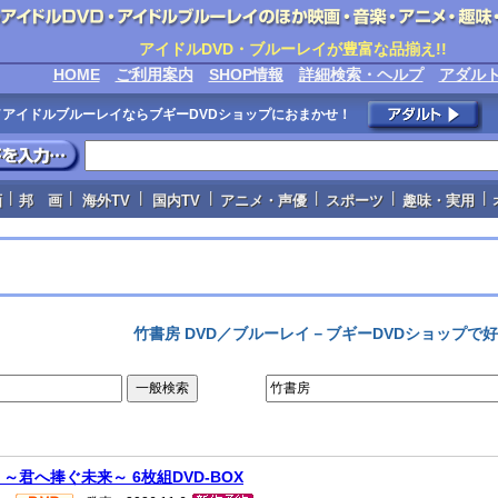
アイドルDVD・ブルーレイが豊富な品揃え!!
HOME
ご利用案内
SHOP情報
詳細検索・ヘルプ
アダル
VD／アイドルブルーレイならブギーDVDショップにおまかせ！
|
|
|
|
|
|
|
画
邦 画
海外TV
国内TV
アニメ・声優
スポーツ
趣味・実用
竹書房 DVD／ブルーレイ－ブギーDVDショップで
 ～君へ捧ぐ未来～ 6枚組DVD-BOX