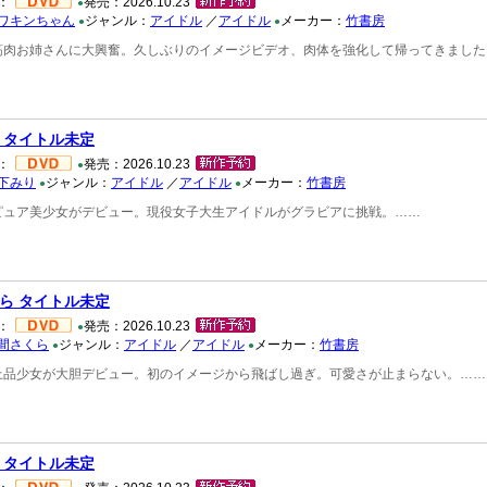
：
発売：2026.10.23
●
ワキンちゃん
ジャンル：
アイドル
／
アイドル
メーカー：
竹書房
●
●
筋肉お姉さんに大興奮。久しぶりのイメージビデオ、肉体を強化して帰ってきました
 タイトル未定
：
発売：2026.10.23
●
下みり
ジャンル：
アイドル
／
アイドル
メーカー：
竹書房
●
●
ピュア美少女がデビュー。現役女子大生アイドルがグラビアに挑戦。……
ら タイトル未定
：
発売：2026.10.23
●
間さくら
ジャンル：
アイドル
／
アイドル
メーカー：
竹書房
●
●
上品少女が大胆デビュー。初のイメージから飛ばし過ぎ。可愛さが止まらない。……
 タイトル未定