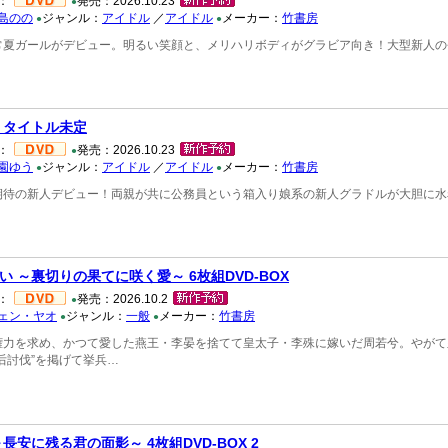
：
発売：2026.10.23
●
島のの
ジャンル：
アイドル
／
アイドル
メーカー：
竹書房
●
●
常夏ガールがデビュー。明るい笑顔と、メリハリボディがグラビア向き！大型新人の
 タイトル未定
：
発売：2026.10.23
●
園ゆう
ジャンル：
アイドル
／
アイドル
メーカー：
竹書房
●
●
期待の新人デビュー！両親が共に公務員という箱入り娘系の新人グラドルが大胆に水
い ～裏切りの果てに咲く愛～ 6枚組DVD-BOX
：
発売：2026.10.2
●
ェン・ヤオ
ジャンル：
一般
メーカー：
竹書房
●
●
権力を求め、かつて愛した燕王・李晏を捨てて皇太子・李殊に嫁いだ周若兮。やがて
后討伐”を掲げて挙兵…
長安に残る君の面影～ 4枚組DVD-BOX 2