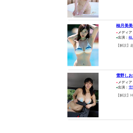
柚月美美
メディア
●
出演：
柚
●
【解説】
雪野しお
メディア
●
出演：
雪
●
【解説】