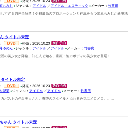
：
発売：2026.10.23
●
原もみじ
ジャンル：
アイドル
／
アイドル・エロティック
メーカー：
竹書房
●
●
美しすぎる肉体全解禁！令和最高のプロポーションと神尻をもつ栗原もみじが新境地
ん タイトル未定
：
発売：2026.10.23
●
月ゆのん
ジャンル：
アイドル
／
アイドル
メーカー：
竹書房
●
●
伝説の美少女が降臨。知る人ぞ知る、童顔・迫力ボディの美少女が登場！……
 タイトル未定
：
発売：2026.10.23
●
木聖菜
ジャンル：
アイドル
／
アイドル
メーカー：
竹書房
●
●
迫力バストの色白美人さん。奇跡のスタイルと溢れる色気にメロメロ。……
ちゃん タイトル未定