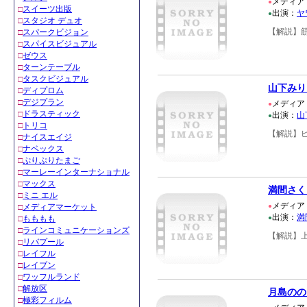
メディア
●
□
スイーツ出版
出演：
ヤ
●
□
スタジオ デュオ
【解説】
□
スパークビジョン
□
スパイスビジュアル
□
ゼウス
□
ターンテーブル
□
タスクビジュアル
山下みり
□
ディプロム
□
デジプラン
メディア
●
□
ドラスティック
出演：
山
●
□
トリコ
【解説】
□
ナイスエイジ
□
ナベックス
□
ぷりぷりたまご
□
マーレーインターナショナル
□
マックス
満間さく
□
ミニ エル
メディア
●
□
メディアマーケット
出演：
満
●
□
もももも
□
ラインコミュニケーションズ
【解説】
□
リバプール
□
レイフル
□
レイブン
□
ワッフルランド
□
解放区
月島のの
□
極彩フィルム