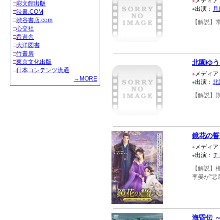
メディア
●
□
彩文館出版
出演：
月
●
□
渋書.COM
□
渋谷書店.com
【解説】
□
心交社
□
晋遊舎
□
大洋図書
□
竹書房
北園ゆう
□
東京文化出版
□
日本コンテンツ流通
メディア
●
→MORE
出演：
北
●
【解説】
鏡花の誓
メディア
●
出演：
チ
●
【解説】
李晏が“悪
海昏伝 ～