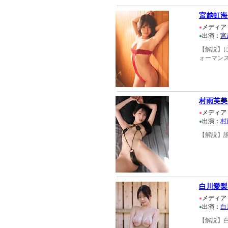
宮越虹海
メディア
●
出演：
宮
●
【解説】
ォーマン
村雨芙美
メディア
●
出演：
村
●
【解説】
白川愛梨
メディア
●
出演：
白
●
【解説】