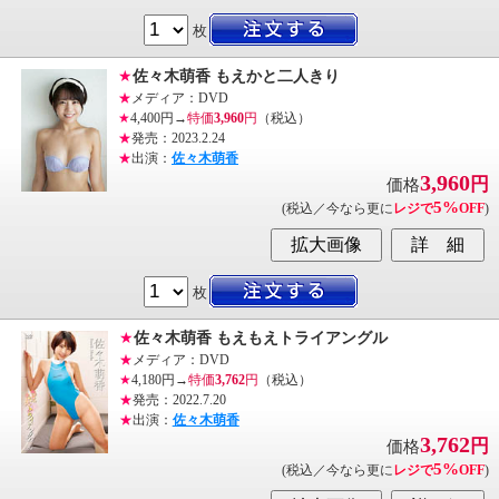
枚
★
佐々木萌香 もえかと二人きり
★
メディア：DVD
★
4,400円→
特価
3,960
円
（税込）
★
発売：2023.2.24
★
出演：
佐々木萌香
3,960
円
価格
5%
(税込／今なら更に
レジで
OFF
)
枚
★
佐々木萌香 もえもえトライアングル
★
メディア：DVD
★
4,180円→
特価
3,762
円
（税込）
★
発売：2022.7.20
★
出演：
佐々木萌香
3,762
円
価格
5%
(税込／今なら更に
レジで
OFF
)