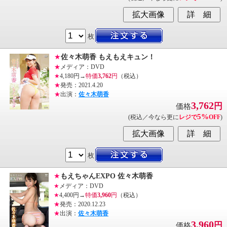
枚
★
佐々木萌香 もえもえキュン！
★
メディア：DVD
★
4,180円→
特価
3,762
円
（税込）
★
発売：2021.4.20
★
出演：
佐々木萌香
3,762
円
価格
5%
(税込／今なら更に
レジで
OFF
)
枚
★
もえちゃんEXPO 佐々木萌香
★
メディア：DVD
★
4,400円→
特価
3,960
円
（税込）
★
発売：2020.12.23
★
出演：
佐々木萌香
3,960
円
価格