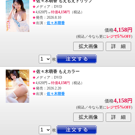
★
佐々木萌香 もえもえトリップ
★
メディア：DVD
★
4,620円→
特価
4,158
円
（税込）
★
発売：2026.8.10
★
出演：
佐々木萌香
4,158
円
価格
5%
(税込／今なら更に
レジで
OFF
)
枚
★
佐々木萌香 もえカラー
★
メディア：DVD
★
4,620円→
特価
4,158
円
（税込）
★
発売：2026.2.20
★
出演：
佐々木萌香
4,158
円
価格
5%
(税込／今なら更に
レジで
OFF
)
枚