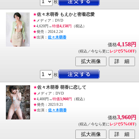
枚
★
佐々木萌香 もえかと密着恋愛
★
メディア：DVD
★
4,620円→
特価
4,158
円
（税込）
★
発売：2024.2.24
★
出演：
佐々木萌香
4,158
円
価格
5%
(税込／今なら更に
レジで
OFF
)
枚
★
佐々木萌香 萌香に恋して
★
メディア：DVD
★
4,400円→
特価
3,960
円
（税込）
★
発売：2023.9.21
★
出演：
佐々木萌香
3,960
円
価格
5%
(税込／今なら更に
レジで
OFF
)