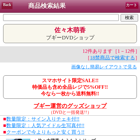
商品検索結果
Back
カート
佐々木萌香
ブギーDVDショップ
12件あります［1－12件］
［
18禁商品で検索する
］
画像なし簡易レイアウトで見る
スマホサイト限定SALE!!
特価品も含め全品レジで5%OFF!!
今なら一枚から送料無料!!
ブギー運営のグッズショップ
（DVDと一括発送!!）
■
数量限定：サイン入りチェキ付!!
■
数量限定：人気アイドル生写真付!!
■
クーポンで今よりもっと安く買う!!