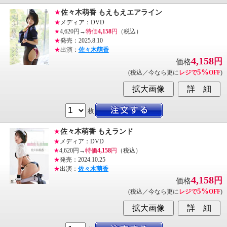
★
佐々木萌香 もえもえエアライン
★
メディア：DVD
★
4,620円→
特価
4,158
円
（税込）
★
発売：2025.8.10
★
出演：
佐々木萌香
4,158
円
価格
5%
(税込／今なら更に
レジで
OFF
)
枚
★
佐々木萌香 もえランド
★
メディア：DVD
★
4,620円→
特価
4,158
円
（税込）
★
発売：2024.10.25
★
出演：
佐々木萌香
4,158
円
価格
5%
(税込／今なら更に
レジで
OFF
)