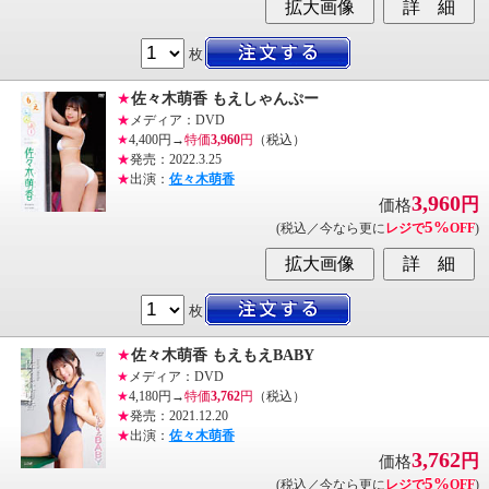
枚
★
佐々木萌香 もえしゃんぷー
★
メディア：DVD
★
4,400円→
特価
3,960
円
（税込）
★
発売：2022.3.25
★
出演：
佐々木萌香
3,960
円
価格
5%
(税込／今なら更に
レジで
OFF
)
枚
★
佐々木萌香 もえもえBABY
★
メディア：DVD
★
4,180円→
特価
3,762
円
（税込）
★
発売：2021.12.20
★
出演：
佐々木萌香
3,762
円
価格
5%
(税込／今なら更に
レジで
OFF
)