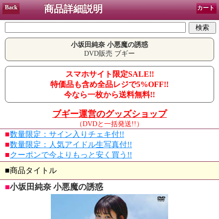
商品詳細説明
Back
カート
小坂田純奈 小悪魔の誘惑
DVD販売 ブギー
スマホサイト限定SALE!!
特価品も含め全品レジで5%OFF!!
今なら一枚から送料無料!!
ブギー運営のグッズショップ
（DVDと一括発送!!）
■
数量限定：サイン入りチェキ付!!
■
数量限定：人気アイドル生写真付!!
■
クーポンで今よりもっと安く買う!!
■商品タイトル
■
小坂田純奈 小悪魔の誘惑