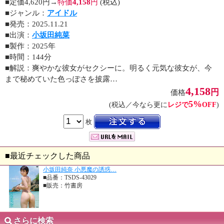
■定価4,620円→
特価
4,158
円
(税込)
■ジャンル：
アイドル
■発売：2025.11.21
■出演：
小坂田純菜
■製作：2025年
■時間：144分
■解説：爽やかな彼女がセクシーに。明るく元気な彼女が、今
まで秘めていた色っぽさを披露…
4,158
円
価格
5%
(税込／今なら更に
レジで
OFF
)
枚
■最近チェックした商品
小坂田純奈 小悪魔の誘惑…
■品番：TSDS-43029
■販売：竹書房
さらに検索