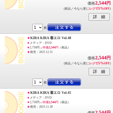
2,544
円
価格
5%
(税込／今なら更に
レジで
OFF
)
枚
★
KIRA KIRA 着エロ Vol.48
★
メディア：DVD
★
2,750円→
特価
2,544
円
（税込）
★
発売：2025.12.31
2,544
円
価格
5%
(税込／今なら更に
レジで
OFF
)
枚
★
KIRA KIRA 着エロ Vol.45
★
メディア：DVD
★
2,750円→
特価
2,544
円
（税込）
★
発売：2025.11.30
2,544
円
価格