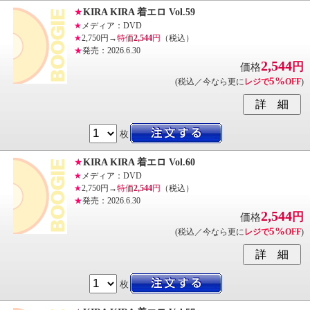
★
KIRA KIRA 着エロ Vol.59
★
メディア：DVD
★
2,750円→
特価
2,544
円
（税込）
★
発売：2026.6.30
2,544
円
価格
5%
(税込／今なら更に
レジで
OFF
)
枚
★
KIRA KIRA 着エロ Vol.60
★
メディア：DVD
★
2,750円→
特価
2,544
円
（税込）
★
発売：2026.6.30
2,544
円
価格
5%
(税込／今なら更に
レジで
OFF
)
枚