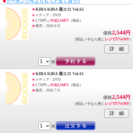
■
クーポンで今よりもっと安く買う!!
★
KIRA KIRA 着エロ Vol.62
★
メディア：DVD
★
2,750円→
特価
2,544
円
（税込）
★
発売：2026.8.31
2,544
円
価格
5%
(税込／今なら更に
レジで
OFF
)
枚
★
KIRA KIRA 着エロ Vol.61
★
メディア：DVD
★
2,750円→
特価
2,544
円
（税込）
★
発売：2026.7.31
2,544
円
価格
5%
(税込／今なら更に
レジで
OFF
)
枚