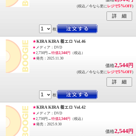
5%
(税込／今なら更に
レジで
OFF
)
枚
★
KIRA KIRA 着エロ Vol.46
★
メディア：DVD
★
2,750円→
特価
2,544
円
（税込）
★
発売：2025.11.30
2,544
円
価格
5%
(税込／今なら更に
レジで
OFF
)
枚
★
KIRA KIRA 着エロ Vol.42
★
メディア：DVD
★
2,750円→
特価
2,544
円
（税込）
★
発売：2025.9.30
2,544
円
価格