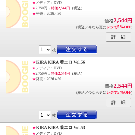
★
メディア：DVD
★
2,750円→
特価
2,544
円
（税込）
★
発売：2026.4.30
2,544
円
価格
5%
(税込／今なら更に
レジで
OFF
)
枚
★
KIRA KIRA 着エロ Vol.56
★
メディア：DVD
★
2,750円→
特価
2,544
円
（税込）
★
発売：2026.4.30
2,544
円
価格
5%
(税込／今なら更に
レジで
OFF
)
枚
★
KIRA KIRA 着エロ Vol.53
★
メディア：DVD