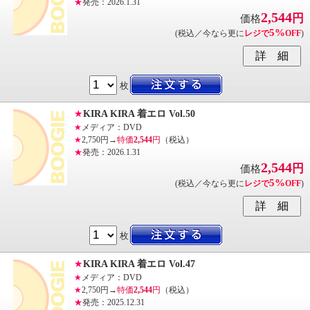
★
発売：2026.1.31
2,544
円
価格
5%
(税込／今なら更に
レジで
OFF
)
枚
★
KIRA KIRA 着エロ Vol.50
★
メディア：DVD
★
2,750円→
特価
2,544
円
（税込）
★
発売：2026.1.31
2,544
円
価格
5%
(税込／今なら更に
レジで
OFF
)
枚
★
KIRA KIRA 着エロ Vol.47
★
メディア：DVD
★
2,750円→
特価
2,544
円
（税込）
★
発売：2025.12.31