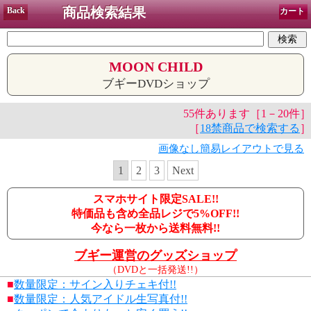
商品検索結果
Back
カート
MOON CHILD
ブギーDVDショップ
55件あります［1－20件］
［
18禁商品で検索する
］
画像なし簡易レイアウトで見る
1
2
3
Next
スマホサイト限定SALE!!
特価品も含め全品レジで5%OFF!!
今なら一枚から送料無料!!
ブギー運営のグッズショップ
（DVDと一括発送!!）
■
数量限定：サイン入りチェキ付!!
■
数量限定：人気アイドル生写真付!!