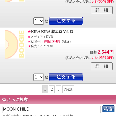
5%
(税込／今なら更に
レジで
OFF
)
枚
★
KIRA KIRA 着エロ Vol.43
★
メディア：DVD
★
2,750円→
特価
2,544
円
（税込）
★
発売：2025.9.30
2,544
円
価格
5%
(税込／今なら更に
レジで
OFF
)
枚
1
2
3
Next
さらに検索