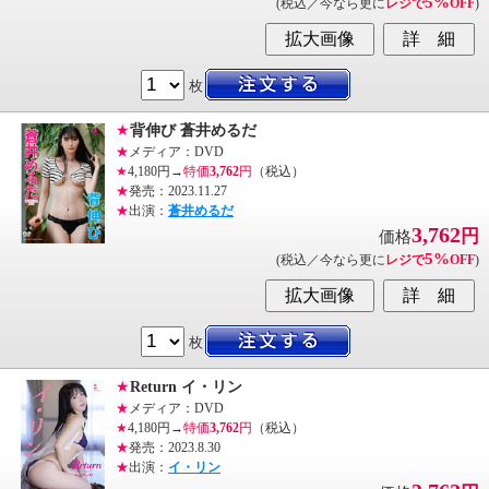
5%
(税込／今なら更に
レジで
OFF
)
枚
★
背伸び 蒼井めるだ
★
メディア：DVD
★
4,180円→
特価
3,762
円
（税込）
★
発売：2023.11.27
★
出演：
蒼井めるだ
3,762
円
価格
5%
(税込／今なら更に
レジで
OFF
)
枚
★
Return イ・リン
★
メディア：DVD
★
4,180円→
特価
3,762
円
（税込）
★
発売：2023.8.30
★
出演：
イ・リン