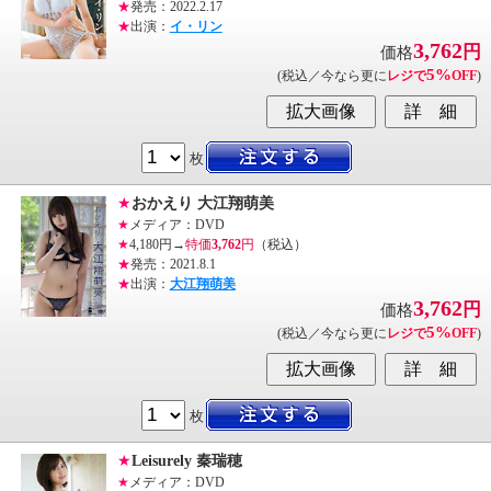
★
発売：2022.2.17
★
出演：
イ・リン
3,762
円
価格
5%
(税込／今なら更に
レジで
OFF
)
枚
★
おかえり 大江翔萌美
★
メディア：DVD
★
4,180円→
特価
3,762
円
（税込）
★
発売：2021.8.1
★
出演：
大江翔萌美
3,762
円
価格
5%
(税込／今なら更に
レジで
OFF
)
枚
★
Leisurely 秦瑞穂
★
メディア：DVD