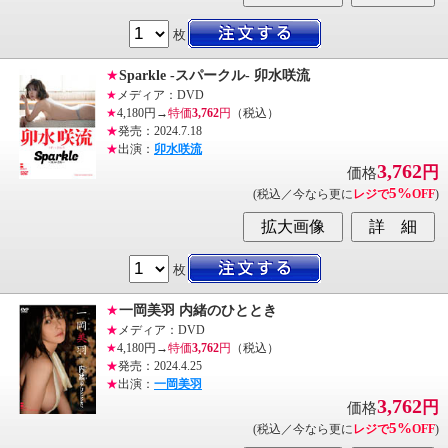
枚
★
Sparkle -スパークル- 卯水咲流
★
メディア：DVD
★
4,180円→
特価
3,762
円
（税込）
★
発売：2024.7.18
★
出演：
卯水咲流
3,762
円
価格
5%
(税込／今なら更に
レジで
OFF
)
枚
★
一岡美羽 内緒のひととき
★
メディア：DVD
★
4,180円→
特価
3,762
円
（税込）
★
発売：2024.4.25
★
出演：
一岡美羽
3,762
円
価格
5%
(税込／今なら更に
レジで
OFF
)