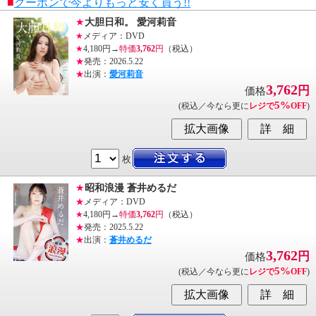
■
クーポンで今よりもっと安く買う!!
★
大胆日和。 愛河莉音
★
メディア：DVD
★
4,180円→
特価
3,762
円
（税込）
★
発売：2026.5.22
★
出演：
愛河莉音
3,762
円
価格
5%
(税込／今なら更に
レジで
OFF
)
枚
★
昭和浪漫 蒼井めるだ
★
メディア：DVD
★
4,180円→
特価
3,762
円
（税込）
★
発売：2025.5.22
★
出演：
蒼井めるだ
3,762
円
価格
5%
(税込／今なら更に
レジで
OFF
)