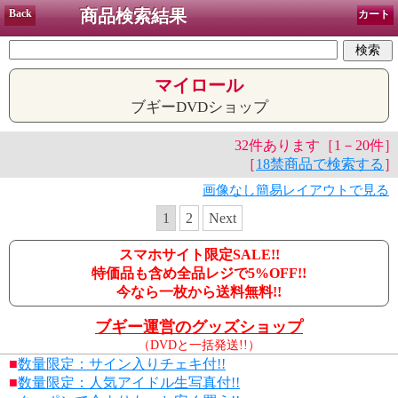
商品検索結果
Back
カート
マイロール
ブギーDVDショップ
32件あります［1－20件］
［
18禁商品で検索する
］
画像なし簡易レイアウトで見る
1
2
Next
スマホサイト限定SALE!!
特価品も含め全品レジで5%OFF!!
今なら一枚から送料無料!!
ブギー運営のグッズショップ
（DVDと一括発送!!）
■
数量限定：サイン入りチェキ付!!
■
数量限定：人気アイドル生写真付!!