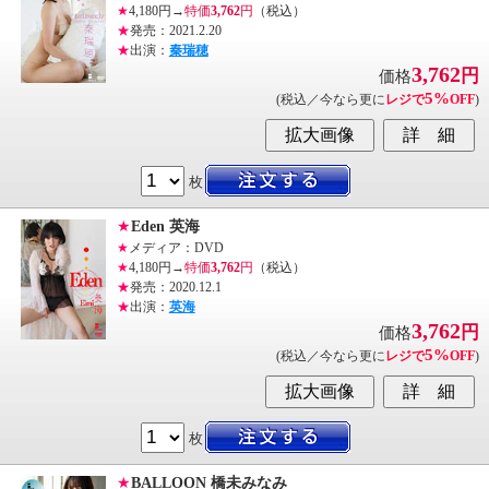
★
4,180円→
特価
3,762
円
（税込）
★
発売：2021.2.20
★
出演：
秦瑞穂
3,762
円
価格
5%
(税込／今なら更に
レジで
OFF
)
枚
★
Eden 英海
★
メディア：DVD
★
4,180円→
特価
3,762
円
（税込）
★
発売：2020.12.1
★
出演：
英海
3,762
円
価格
5%
(税込／今なら更に
レジで
OFF
)
枚
★
BALLOON 橋未みなみ