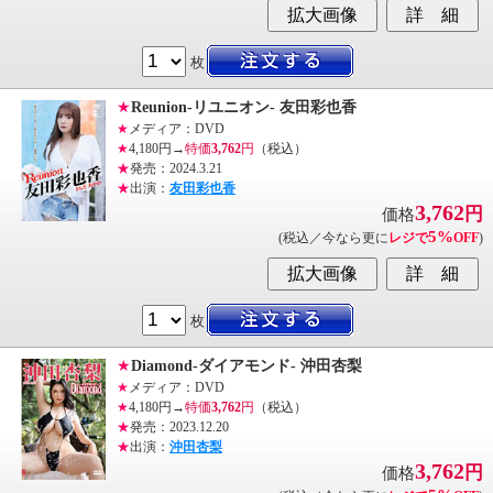
枚
★
Reunion-リユニオン- 友田彩也香
★
メディア：DVD
★
4,180円→
特価
3,762
円
（税込）
★
発売：2024.3.21
★
出演：
友田彩也香
3,762
円
価格
5%
(税込／今なら更に
レジで
OFF
)
枚
★
Diamond-ダイアモンド- 沖田杏梨
★
メディア：DVD
★
4,180円→
特価
3,762
円
（税込）
★
発売：2023.12.20
★
出演：
沖田杏梨
3,762
円
価格