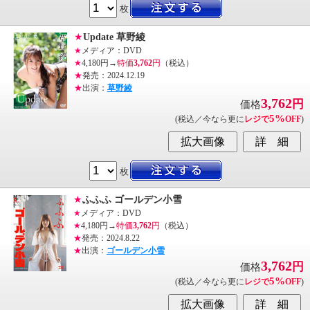
枚
★
Update 草野綾
★
メディア：DVD
★
4,180円→
特価
3,762
円
（税込）
★
発売：2024.12.19
★
出演：
草野綾
3,762
円
価格
5%
(税込／今なら更に
レジで
OFF
)
枚
★
ふふふ ゴールデン小雪
★
メディア：DVD
★
4,180円→
特価
3,762
円
（税込）
★
発売：2024.8.22
★
出演：
ゴールデン小雪
3,762
円
価格
5%
(税込／今なら更に
レジで
OFF
)