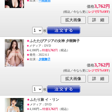
★
出演：
一岡美羽
3,762
円
価格
5%
(税込／今なら更に
レジで
OFF
)
枚
★
ふたたびアジアの女神 夕樹舞子
★
メディア：DVD
★
4,180円→
特価
3,762
円
（税込）
★
発売：2022.6.1
★
出演：
夕樹舞子
3,762
円
価格
5%
(税込／今なら更に
レジで
OFF
)
枚
★
ふたり旅 イ・リン
★
メディア：DVD
★
4,180円→
特価
3,762
円
（税込）