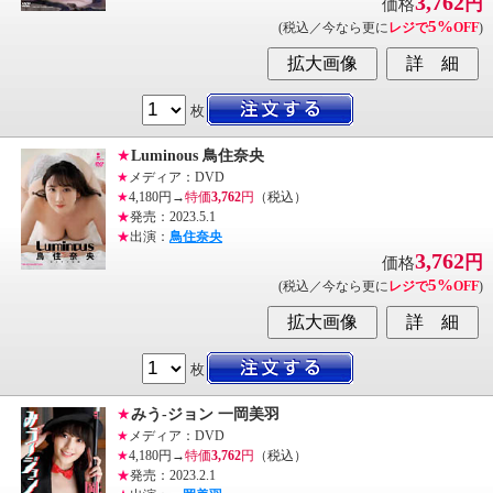
3,762
円
価格
5%
(税込／今なら更に
レジで
OFF
)
枚
★
Luminous 鳥住奈央
★
メディア：DVD
★
4,180円→
特価
3,762
円
（税込）
★
発売：2023.5.1
★
出演：
鳥住奈央
3,762
円
価格
5%
(税込／今なら更に
レジで
OFF
)
枚
★
みう-ジョン 一岡美羽
★
メディア：DVD
★
4,180円→
特価
3,762
円
（税込）
★
発売：2023.2.1