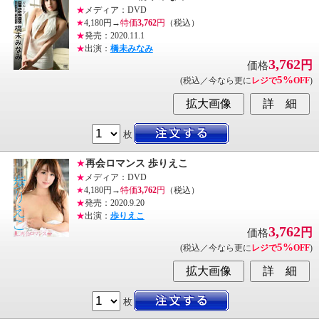
★
メディア：DVD
★
4,180円→
特価
3,762
円
（税込）
★
発売：2020.11.1
★
出演：
橋未みなみ
3,762
円
価格
5%
(税込／今なら更に
レジで
OFF
)
枚
★
再会ロマンス 歩りえこ
★
メディア：DVD
★
4,180円→
特価
3,762
円
（税込）
★
発売：2020.9.20
★
出演：
歩りえこ
3,762
円
価格
5%
(税込／今なら更に
レジで
OFF
)
枚