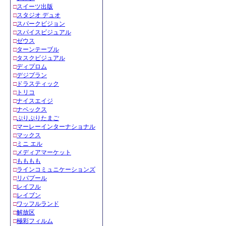
□
スイーツ出版
□
スタジオ デュオ
□
スパークビジョン
□
スパイスビジュアル
□
ゼウス
□
ターンテーブル
□
タスクビジュアル
□
ディプロム
□
デジプラン
□
ドラスティック
□
トリコ
□
ナイスエイジ
□
ナベックス
□
ぷりぷりたまご
□
マーレーインターナショナル
□
マックス
□
ミニ エル
□
メディアマーケット
□
もももも
□
ラインコミュニケーションズ
□
リバプール
□
レイフル
□
レイブン
□
ワッフルランド
□
解放区
□
極彩フィルム