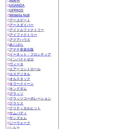
□
type-R
□
UGANDA
□
UPPASS
□
Wisteria Nutt
□
アースゲート
□
アースダイバー
□
アイドルファクトリー
□
アイファクトリー
□
アクアハウス
□
あじぱら
□
アテナ音楽出版
□
イーネット・フロンティア
□
インパクトゼロ
□
ヴィータ
□
エアーコントロール
□
エスデジタル
□
オルスタック
□
キラークイーン
□
キングダム
□
グラッソ
□
グラッツコーポレーション
□
クラリス
□
クリティカルヒット
□
サムバディ
□
サンズエム
□
ジーウォーク
□
シルク