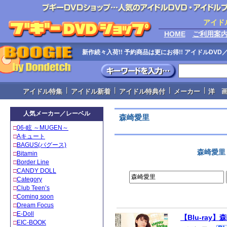
アイド
HOME
ご利用案
新作続々入荷!! 予約商品は更にお得!! アイドルD
|
|
|
|
アイドル特集
アイドル新着
アイドル特典付
メーカー
洋 
人気メーカー／レーベル
森崎愛里
□
06‐眩 ～MUGEN～
□
Aキュート
□
BAGUS(バグース)
森崎愛里
□
Bitamin
□
Border Line
□
CANDY DOLL
□
Category
□
Club Teen’s
□
Coming soon
□
Dream Focus
□
E-Doll
【Blu-ray】森崎
□
EIC-BOOK