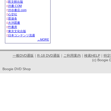
□
彩文館出版
□
渋書.COM
□
渋谷書店.com
□
心交社
□
晋遊舎
□
大洋図書
□
竹書房
□
東京文化出版
□
日本コンテンツ流通
→MORE
一般DVD通販
｜
R-18 DVD通販
｜
ご利用案内
｜
検索HELP
｜
特定
(c) Boogie 
Boogie DVD Shop