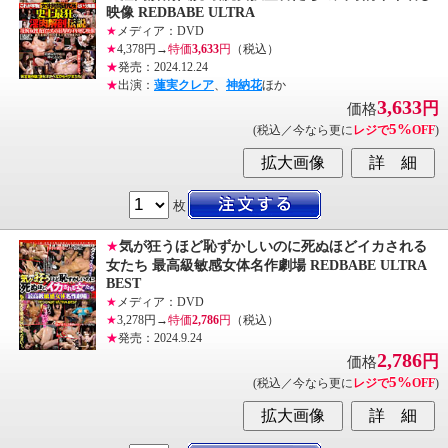
映像 REDBABE ULTRA
★
メディア：DVD
★
4,378円→
特価
3,633
円
（税込）
★
発売：2024.12.24
★
出演：
蓮実クレア
、
神納花
ほか
3,633
円
価格
5%
(税込／今なら更に
レジで
OFF
)
枚
★
気が狂うほど恥ずかしいのに死ぬほどイカされる
女たち 最高級敏感女体名作劇場 REDBABE ULTRA
BEST
★
メディア：DVD
★
3,278円→
特価
2,786
円
（税込）
★
発売：2024.9.24
2,786
円
価格
5%
(税込／今なら更に
レジで
OFF
)