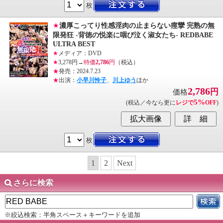
枚
★
濃厚こってり性感淫肉の止まらない痙攣 完熟の無
限発狂 -背徳の悦楽に咽び泣く淑女たち- REDBABE
ULTRA BEST
★
メディア：DVD
★
3,278円→
特価
2,786
円
（税込）
★
発売：2024.7.23
★
出演：
小早川怜子
、
川上ゆう
ほか
2,786
円
価格
5%
(税込／今なら更に
レジで
OFF
)
枚
1
2
Next
さらに検索
※絞込検索：半角スペース＋キーワードを追加