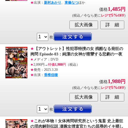
★
出演：
新村あかり
、
東條なつ
ほか
1,485
円
価格
5%
(税込／今なら更に
レジで
OFF
)
枚
★
【アウトレット】性犯罪特捜の女 残酷なる発狂の
拷問 Episode-03：純潔の女神が痙攣する悲劇の一夜
★
メディア：DVD
★
2,090円→
特価
1,980
円
（税込）
★
発売：2025.3.20
★
出演：
香椎佳穂
1,980
円
価格
5%
(税込／今なら更に
レジで
OFF
)
枚
★
これが本物！女体拷問研究所という鬼畜 史上最狂
の淫肉解剖伝説 凄腕女捜査官たちの屈辱的イキ晒し