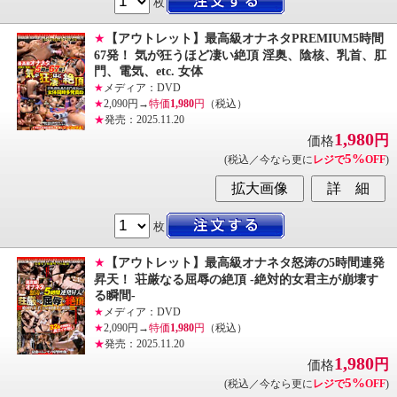
枚
★
【アウトレット】最高級オナネタPREMIUM5時間
67発！ 気が狂うほど凄い絶頂 淫奥、陰核、乳首、肛
門、電気、etc. 女体
★
メディア：DVD
★
2,090円→
特価
1,980
円
（税込）
★
発売：2025.11.20
1,980
円
価格
5%
(税込／今なら更に
レジで
OFF
)
枚
★
【アウトレット】最高級オナネタ怒涛の5時間連発
昇天！ 荘厳なる屈辱の絶頂 -絶対的女君主が崩壊す
る瞬間-
★
メディア：DVD
★
2,090円→
特価
1,980
円
（税込）
★
発売：2025.11.20
1,980
円
価格
5%
(税込／今なら更に
レジで
OFF
)