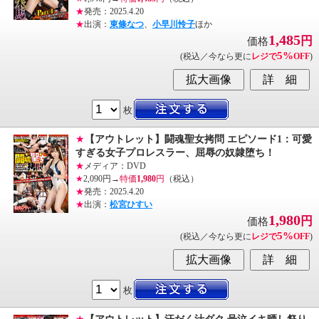
★
発売：2025.4.20
★
出演：
東條なつ
、
小早川怜子
ほか
1,485
円
価格
5%
(税込／今なら更に
レジで
OFF
)
枚
★
【アウトレット】闘魂聖女拷問 エピソード1：可愛
すぎる女子プロレスラー、屈辱の奴隷堕ち！
★
メディア：DVD
★
2,090円→
特価
1,980
円
（税込）
★
発売：2025.4.20
★
出演：
松宮ひすい
1,980
円
価格
5%
(税込／今なら更に
レジで
OFF
)
枚