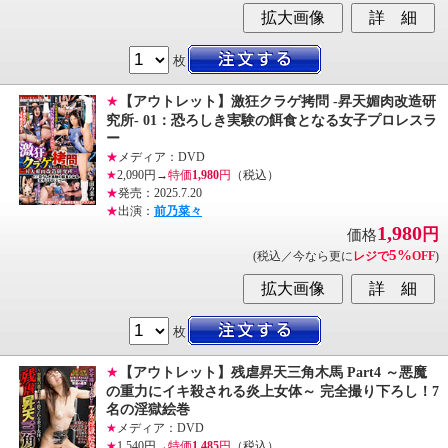
枚
★
【アウトレット】激狂クラゲ拷問 -昇天媚肉改造研
究所- 01：恐ろしき実験の餌食となる女子プロレスラ
ー
★
メディア：DVD
★
2,090円→
特価
1,980
円
（税込）
★
発売：2025.7.20
★
出演：
前乃菜々
1,980
円
価格
5%
(税込／今なら更に
レジで
OFF
)
枚
★
【アウトレット】残虐昇天三角木馬 Part4 ～悪魔
の重力にイキ殺される炎上女体～ 完全撮り下ろし！7
名の淫獄絵巻
★
メディア：DVD
★
1,540円→
特価
1,485
円
（税込）