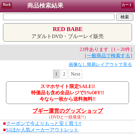
商品検索結果
Back
カート
RED BABE
アダルトDVD・ブルーレイ販売
23件あります［1－20件］
［
一般商品で検索する
］
画像なし簡易レイアウトで見る
1
2
Next
スマホサイト限定SALE!!
特価品も含め全品レジで5%OFF!!
今なら一枚から送料無料!!
ブギー運営のグッズショップ
（DVDと一括発送!!）
■
クーポンで今よりもっと安く買う!!
■
S1ほか人気メーカーアウトレット