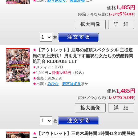
★
出演：
紗々原ゆり
、
美波沙耶
ほか
1,485
円
価格
5%
(税込／今なら更に
レジで
OFF
)
枚
★
【アウトレット】屈辱の絶頂スペクタクル 主従逆
転の頂上決戦！ 男を見下す無双な女たちの残酷拷問
処刑台 REDBABE ULT
★
メディア：DVD
★
1,540円→
特価
1,485
円
（税込）
★
発売：2026.2.20
★
出演：
みひな
、
若宮はずき
ほか
1,485
円
価格
5%
(税込／今なら更に
レジで
OFF
)
枚
★
【アウトレット】三角木馬拷問 5時間43名の慟哭絶