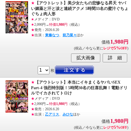
★
【アウトレット】美少女たちの悲惨なる昇天 ヤバ
い媚薬と汗と涙と連続アクメ 5時間33名の蜜汁ぐちょ
ぐちょ肉人形
★
メディア：DVD
★
2,090円→
特価
1,980
円
（税込）
★
発売：2026.6.20
★
出演：
東條なつ
、
前乃菜々
ほか
1,980
円
価格
5%
(税込／今なら更に
レジで
OFF
)
枚
★
【アウトレット】本当にイキまくるヤバいSEX
Part-4 強烈特別版！5時間30名の狂喜乱舞！電動ドリ
ルでイカされてトロけ
★
メディア：DVD
★
2,090円→
特価
1,980
円
（税込）
★
発売：2026.6.20
★
出演：
乙アリス
、
みひな
ほか
1,980
円
価格
5%
(税込／今なら更に
レジで
OFF
)