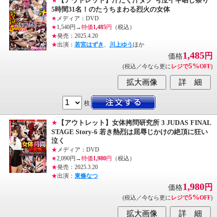
★
【アウトレット】汗だく汁ダク 号泣イキ晒し祭り
5時間31名！のたうちまわる烈火の女体
★
メディア：DVD
★
1,540円→
特価
1,485
円
（税込）
★
発売：2025.4.20
★
出演：
若宮はずき
、
川上ゆう
ほか
1,485
円
価格
5%
(税込／今なら更に
レジで
OFF
)
枚
★
【アウトレット】女体拷問研究所 3 JUDAS FINAL
STAGE Story-6 若き熱烈は屈辱じかけの絶頂に狂い
泣く
★
メディア：DVD
★
2,090円→
特価
1,980
円
（税込）
★
発売：2025.3.20
★
出演：
東條なつ
1,980
円
価格
5%
(税込／今なら更に
レジで
OFF
)