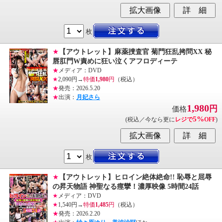
枚
★
【アウトレット】麻薬捜査官 菊門狂乱拷問XX 秘
唇肛門W責めに狂い泣くアフロディーテ
★
メディア：DVD
★
2,090円→
特価
1,980
円
（税込）
★
発売：2026.5.20
★
出演：
月妃さら
1,980
円
価格
5%
(税込／今なら更に
レジで
OFF
)
枚
★
【アウトレット】ヒロイン絶体絶命!! 恥辱と屈辱
の昇天物語 神聖なる痙攣！濃厚映像 5時間24話
★
メディア：DVD
★
1,540円→
特価
1,485
円
（税込）
★
発売：2026.2.20