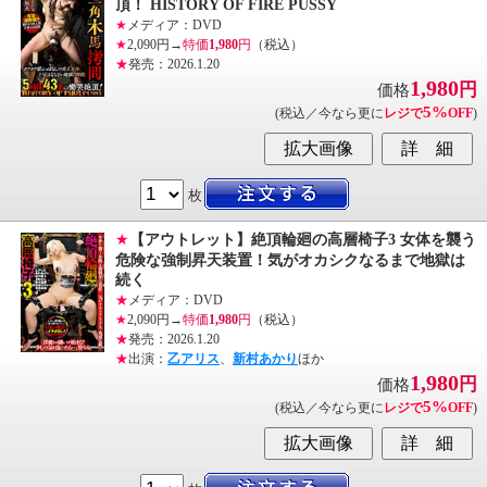
頂！ HISTORY OF FIRE PUSSY
★
メディア：DVD
★
2,090円→
特価
1,980
円
（税込）
★
発売：2026.1.20
1,980
円
価格
5%
(税込／今なら更に
レジで
OFF
)
枚
★
【アウトレット】絶頂輪廻の高層椅子3 女体を襲う
危険な強制昇天装置！気がオカシクなるまで地獄は
続く
★
メディア：DVD
★
2,090円→
特価
1,980
円
（税込）
★
発売：2026.1.20
★
出演：
乙アリス
、
新村あかり
ほか
1,980
円
価格
5%
(税込／今なら更に
レジで
OFF
)