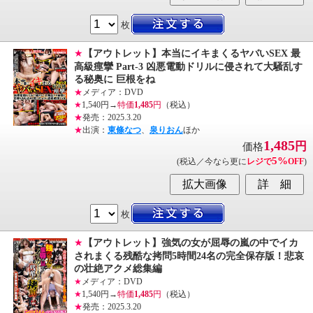
枚
★
【アウトレット】本当にイキまくるヤバいSEX 最
高級痙攣 Part-3 凶悪電動ドリルに侵されて大騒乱す
る秘奥に 巨根をね
★
メディア：DVD
★
1,540円→
特価
1,485
円
（税込）
★
発売：2025.3.20
★
出演：
東條なつ
、
泉りおん
ほか
1,485
円
価格
5%
(税込／今なら更に
レジで
OFF
)
枚
★
【アウトレット】強気の女が屈辱の嵐の中でイカ
されまくる残酷な拷問5時間24名の完全保存版！悲哀
の壮絶アクメ総集編
★
メディア：DVD
★
1,540円→
特価
1,485
円
（税込）
★
発売：2025.3.20