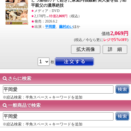
とつ屋根の下で起きた家庭内強姦劇 美人妻を狙う助
平親父の濃厚絶技
★
メディア：DVD
★
2,178円→
特価
2,069
円
（税込）
★
発売：2026.6.2
★
出演：
平岡愛
、
繭村めい
ほか
2,069
円
価格
5%
(税込／今なら更に
レジで
OFF
)
枚
さらに検索
※絞込検索：半角スペース＋キーワードを追加
一般商品で検索
※絞込検索：半角スペース＋キーワードを追加