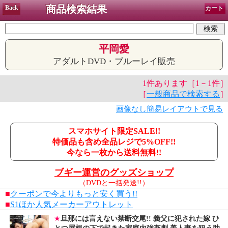
商品検索結果
Back
カート
平岡愛
アダルトDVD・ブルーレイ販売
1件あります［1－1件］
［
一般商品で検索する
］
画像なし簡易レイアウトで見る
スマホサイト限定SALE!!
特価品も含め全品レジで5%OFF!!
今なら一枚から送料無料!!
ブギー運営のグッズショップ
（DVDと一括発送!!）
■
クーポンで今よりもっと安く買う!!
■
S1ほか人気メーカーアウトレット
★
旦那には言えない禁断交尾!! 義父に犯された嫁 ひ