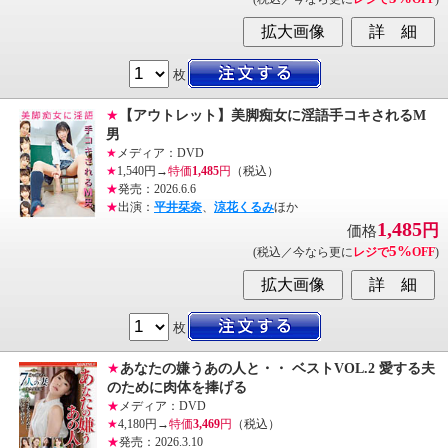
枚
★
【アウトレット】美脚痴女に淫語手コキされるM
男
★
メディア：DVD
★
1,540円→
特価
1,485
円
（税込）
★
発売：2026.6.6
★
出演：
平井栞奈
、
涼花くるみ
ほか
1,485
円
価格
5%
(税込／今なら更に
レジで
OFF
)
枚
★
あなたの嫌うあの人と・・ ベストVOL.2 愛する夫
のために肉体を捧げる
★
メディア：DVD
★
4,180円→
特価
3,469
円
（税込）
★
発売：2026.3.10