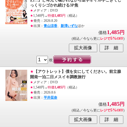
わ…』と耳元で囁かれながら逆手オイル手こきでじ
っくりシゴかれ続ける3P焦
★
メディア：DVD
★
1,540円→
特価
1,485
円
（税込）
★
発売：2026.8.20
★
出演：
青山涼香
、
新澤いずな
ほか
1,485
円
価格
5%
(税込／今なら更に
レジで
OFF
)
枚
★
【アウトレット】僕を女にしてください。前立腺
開発一泊二日メスイキ調教旅行
★
メディア：DVD
★
1,540円→
特価
1,485
円
（税込）
★
発売：2026.8.6
★
出演：
平井栞奈
1,485
円
価格
5%
(税込／今なら更に
レジで
OFF
)