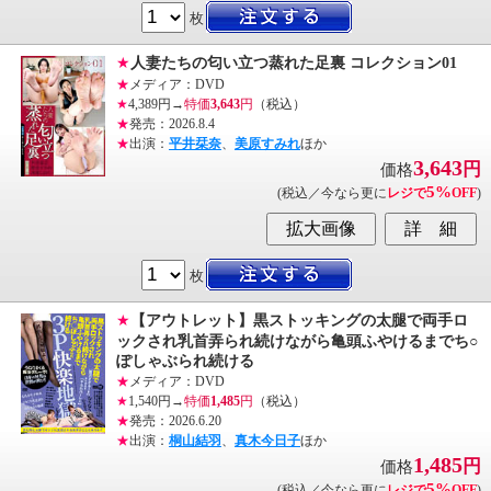
枚
★
人妻たちの匂い立つ蒸れた足裏 コレクション01
★
メディア：DVD
★
4,389円→
特価
3,643
円
（税込）
★
発売：2026.8.4
★
出演：
平井栞奈
、
美原すみれ
ほか
3,643
円
価格
5%
(税込／今なら更に
レジで
OFF
)
枚
★
【アウトレット】黒ストッキングの太腿で両手ロ
ックされ乳首弄られ続けながら亀頭ふやけるまでち○
ぽしゃぶられ続ける
★
メディア：DVD
★
1,540円→
特価
1,485
円
（税込）
★
発売：2026.6.20
★
出演：
桐山結羽
、
真木今日子
ほか
1,485
円
価格
5%
(税込／今なら更に
レジで
OFF
)