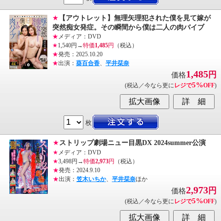
★
【アウトレット】無理矢理犯された僕を見て嫁が
突然痴女発症。その瞬間から僕は二人の肉バイブ
★
メディア：DVD
★
1,540円→
特価
1,485
円
（税込）
★
発売：2025.10.20
★
出演：
葵百合香
、
平井栞奈
1,485
円
価格
5%
(税込／今なら更に
レジで
OFF
)
枚
★
ストリップ劇場ニュー目黒DX 2024summer公演
★
メディア：DVD
★
3,498円→
特価
2,973
円
（税込）
★
発売：2024.9.10
★
出演：
笠木いちか
、
平井栞奈
ほか
2,973
円
価格
5%
(税込／今なら更に
レジで
OFF
)