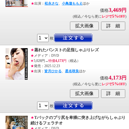
★
出演：
松永さな
、
小鳥遊ももえ
ほか
3,469
円
価格
5%
(税込／今なら更に
レジで
OFF
)
枚
★
蒸れたパンストの足指しゃぶりレズ
★
メディア：DVD
★
5,028円→
特価
4,173
円
（税込）
★
発売：2025.12.23
★
出演：
皆月ひかる
、
星名咲良
ほか
4,173
円
価格
5%
(税込／今なら更に
レジで
OFF
)
枚
★
Tバックのプリ尻を卑猥に突き上げながらしゃぶり
続けるフェラチオ
★
メディア：DVD