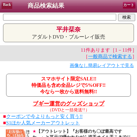
商品検索結果
Back
カート
平井栞奈
アダルトDVD・ブルーレイ販売
11件あります［1－11件］
［
一般商品で検索する
］
画像なし簡易レイアウトで見る
スマホサイト限定SALE!!
特価品も含め全品レジで5%OFF!!
今なら一枚から送料無料!!
ブギー運営のグッズショップ
（DVDと一括発送!!）
■
クーポンで今よりもっと安く買う!!
■
S1ほか人気メーカーアウトレット
★
【アウトレット】『お客様のち〇ぽ最高です