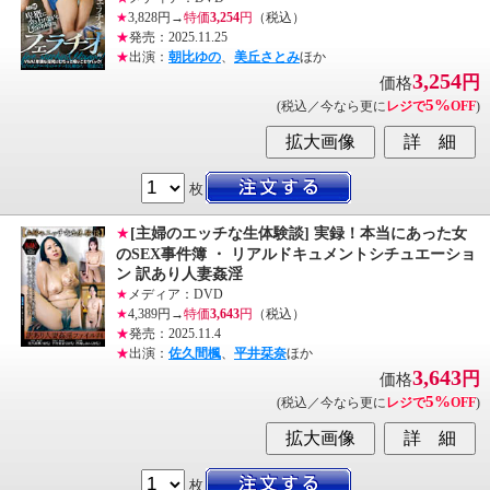
★
3,828円→
特価
3,254
円
（税込）
★
発売：2025.11.25
★
出演：
朝比ゆの
、
美丘さとみ
ほか
3,254
円
価格
5%
(税込／今なら更に
レジで
OFF
)
枚
★
[主婦のエッチな生体験談] 実録！本当にあった女
のSEX事件簿 ・ リアルドキュメントシチュエーショ
ン 訳あり人妻姦淫
★
メディア：DVD
★
4,389円→
特価
3,643
円
（税込）
★
発売：2025.11.4
★
出演：
佐久間楓
、
平井栞奈
ほか
3,643
円
価格
5%
(税込／今なら更に
レジで
OFF
)
枚