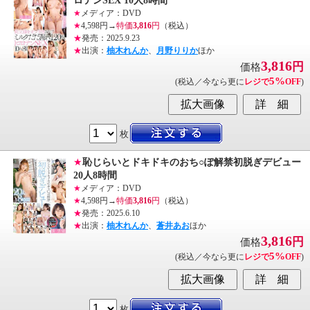
ロテンSEX 10人8時間
★
メディア：DVD
★
4,598円→
特価
3,816
円
（税込）
★
発売：2025.9.23
★
出演：
柚木れんか
、
月野りりか
ほか
3,816
円
価格
5%
(税込／今なら更に
レジで
OFF
)
枚
★
恥じらいとドキドキのおち○ぽ解禁初脱ぎデビュー
20人8時間
★
メディア：DVD
★
4,598円→
特価
3,816
円
（税込）
★
発売：2025.6.10
★
出演：
柚木れんか
、
蒼井あお
ほか
3,816
円
価格
5%
(税込／今なら更に
レジで
OFF
)
枚