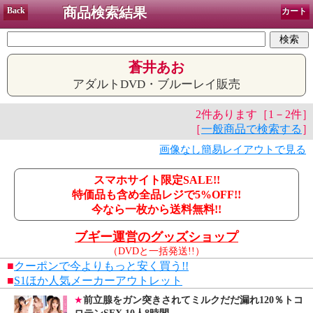
商品検索結果
Back
カート
蒼井あお
アダルトDVD・ブルーレイ販売
2件あります［1－2件］
［
一般商品で検索する
］
画像なし簡易レイアウトで見る
スマホサイト限定SALE!!
特価品も含め全品レジで5%OFF!!
今なら一枚から送料無料!!
ブギー運営のグッズショップ
（DVDと一括発送!!）
■
クーポンで今よりもっと安く買う!!
■
S1ほか人気メーカーアウトレット
★
前立腺をガン突きされてミルクだだ漏れ120％トコ