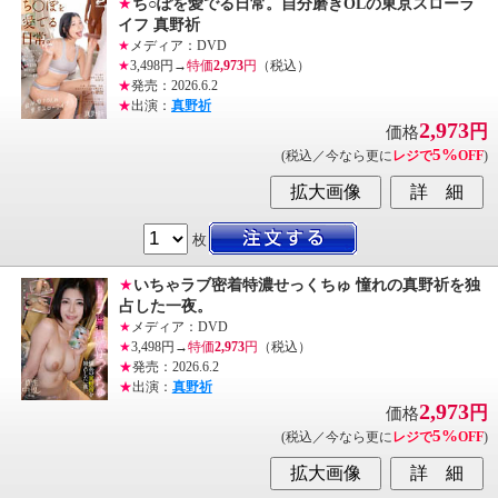
★
ち○ぽを愛でる日常。自分磨きOLの東京スローラ
イフ 真野祈
★
メディア：DVD
★
3,498円→
特価
2,973
円
（税込）
★
発売：2026.6.2
★
出演：
真野祈
2,973
円
価格
5%
(税込／今なら更に
レジで
OFF
)
枚
★
いちゃラブ密着特濃せっくちゅ 憧れの真野祈を独
占した一夜。
★
メディア：DVD
★
3,498円→
特価
2,973
円
（税込）
★
発売：2026.6.2
★
出演：
真野祈
2,973
円
価格
5%
(税込／今なら更に
レジで
OFF
)