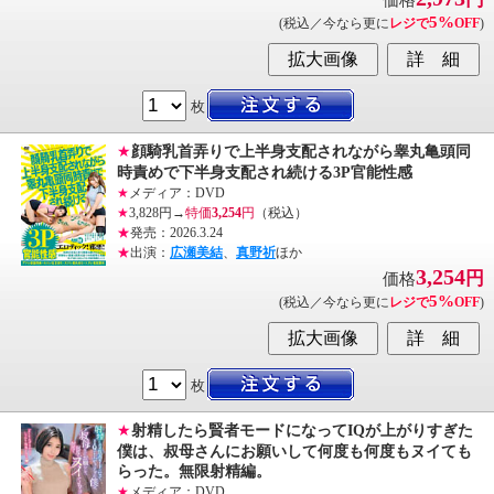
価格
5%
(税込／今なら更に
レジで
OFF
)
枚
★
顔騎乳首弄りで上半身支配されながら睾丸亀頭同
時責めで下半身支配され続ける3P官能性感
★
メディア：DVD
★
3,828円→
特価
3,254
円
（税込）
★
発売：2026.3.24
★
出演：
広瀬美結
、
真野祈
ほか
3,254
円
価格
5%
(税込／今なら更に
レジで
OFF
)
枚
★
射精したら賢者モードになってIQが上がりすぎた
僕は、叔母さんにお願いして何度も何度もヌイても
らった。無限射精編。
★
メディア：DVD