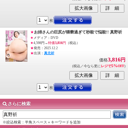
枚
★
お姉さんの巨尻が猥褻過ぎて秒殺で悩殺!! 真野祈
★
メディア：DVD
★
4,598円→
特価
3,816
円
（税込）
★
発売：2025.12.2
★
出演：
真北祈
3,816
円
価格
5%
(税込／今なら更に
レジで
OFF
)
枚
さらに検索
※絞込検索：半角スペース＋キーワードを追加