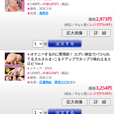
★
3,498円→
特価
2,973
円
（税込）
★
発売：2026.3.10
★
出演：
真野祈
2,973
円
価格
5%
(税込／今なら更に
レジで
OFF
)
枚
★
オナニーするのに実用的！ エグい体位でパコられ
てるヌルヌルま○こをドアップでタップリ味わえるエ
ロビ Ver.4
★
メディア：DVD
★
3,828円→
特価
3,254
円
（税込）
★
発売：2026.3.10
★
出演：
広瀬美結
、
雨宮ひびき
ほか
3,254
円
価格
5%
(税込／今なら更に
レジで
OFF
)
枚