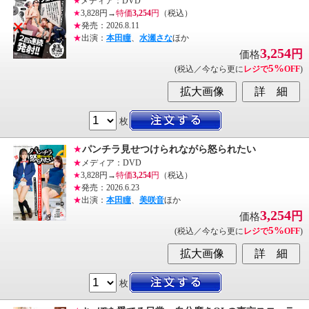
★
メディア：DVD
★
3,828円→
特価
3,254
円
（税込）
★
発売：2026.8.11
★
出演：
本田瞳
、
水瀬さな
ほか
3,254
円
価格
5%
(税込／今なら更に
レジで
OFF
)
枚
★
パンチラ見せつけられながら怒られたい
★
メディア：DVD
★
3,828円→
特価
3,254
円
（税込）
★
発売：2026.6.23
★
出演：
本田瞳
、
美咲音
ほか
3,254
円
価格
5%
(税込／今なら更に
レジで
OFF
)
枚