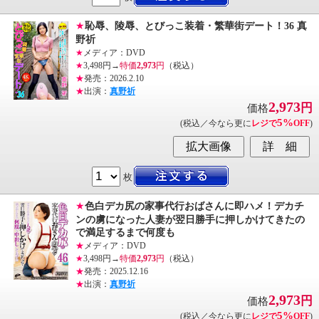
★
恥辱、陵辱、とびっこ装着・繁華街デート！36 真
野祈
★
メディア：DVD
★
3,498円→
特価
2,973
円
（税込）
★
発売：2026.2.10
★
出演：
真野祈
2,973
円
価格
5%
(税込／今なら更に
レジで
OFF
)
枚
★
色白デカ尻の家事代行おばさんに即ハメ！デカチ
ンの虜になった人妻が翌日勝手に押しかけてきたの
で満足するまで何度も
★
メディア：DVD
★
3,498円→
特価
2,973
円
（税込）
★
発売：2025.12.16
★
出演：
真野祈
2,973
円
価格
5%
(税込／今なら更に
レジで
OFF
)