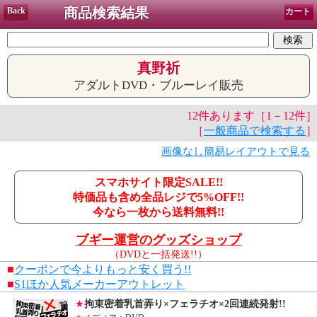
商品検索結果
Back
カート
真野祈
アダルトDVD・ブルーレイ販売
12件あります［1－12件］
［
一般商品で検索する
］
画像なし簡易レイアウトで見る
スマホサイト限定SALE!!
特価品も含め全品レジで5%OFF!!
今なら一枚から送料無料!!
ブギー運営のグッズショップ
（DVDと一括発送!!）
■
クーポンで今よりもっと安く買う!!
■
S1ほか人気メーカーアウトレット
★
拘束密着乳首弄り×フェラチオ×2回連続発射!!