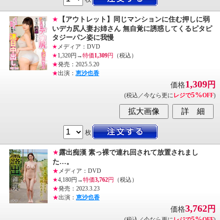
★
【アウトレット】同じマンションに住む押しに弱
いデカ尻人妻お姉さん 無自覚に誘惑してくるピタピ
タジーパン姿に我慢
★
メディア：DVD
★
1,320円→
特価
1,309
円
（税込）
★
発売：2025.5.20
★
出演：
恵沙也香
1,309
円
価格
5%
(税込／今なら更に
レジで
OFF
)
枚
★
露出痴漢 素っ裸で連れ回されて放置されまし
た…。
★
メディア：DVD
★
4,180円→
特価
3,762
円
（税込）
★
発売：2023.3.23
★
出演：
恵沙也香
3,762
円
価格
5%
(税込／今なら更に
レジで
OFF
)