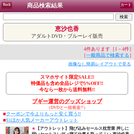
商品検索結果
Back
カート
恵沙也香
アダルトDVD・ブルーレイ販売
4件あります［1－4件］
［
一般商品で検索する
］
画像なし簡易レイアウトで見る
スマホサイト限定SALE!!
特価品も含め全品レジで5%OFF!!
今なら一枚から送料無料!!
ブギー運営のグッズショップ
（DVDと一括発送!!）
■
クーポンで今よりもっと安く買う!!
■
S1ほか人気メーカーアウトレット
★
【アウトレット】飛び込みセールス枕営業 押しに