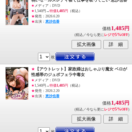
弱いセールスレディ寝て仕事を取ってこい 恵沙也香
★
メディア：DVD
★
1,540円→
特価
1,485
円
（税込）
★
発売：2026.6.20
★
出演：
恵沙也香
1,485
円
価格
5%
(税込／今なら更に
レジで
OFF
)
枚
★
【アウトレット】家政婦はおしゃぶり魔女 ベロが
性感帯のジュポフェラ中毒女
★
メディア：DVD
★
1,540円→
特価
1,485
円
（税込）
★
発売：2026.2.20
★
出演：
恵沙也香
1,485
円
価格
5%
(税込／今なら更に
レジで
OFF
)
枚