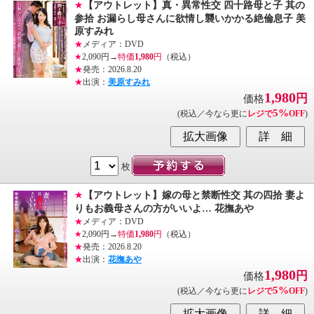
★
【アウトレット】真・異常性交 四十路母と子 其の
参拾 お漏らし母さんに欲情し襲いかかる絶倫息子 美
原すみれ
★
メディア：DVD
★
2,090円→
特価
1,980
円
（税込）
★
発売：2026.8.20
★
出演：
美原すみれ
1,980
円
価格
5%
(税込／今なら更に
レジで
OFF
)
枚
★
【アウトレット】嫁の母と禁断性交 其の四拾 妻よ
りもお義母さんの方がいいよ… 花撫あや
★
メディア：DVD
★
2,090円→
特価
1,980
円
（税込）
★
発売：2026.8.20
★
出演：
花撫あや
1,980
円
価格
5%
(税込／今なら更に
レジで
OFF
)