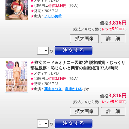
★
メディア：DVD
★
4,598円→
特価
3,816
円
（税込）
★
発売：2026.7.28
★
出演：
よしい美希
3,816
円
価格
5%
(税込／今なら更に
レジで
OFF
)
枚
★
熟女ヌード＆オナニー図鑑 雅 脱衣鑑賞・じっくり
部位観察・恥じらいと興奮の自慰絶頂 32人8時間
★
メディア：DVD
★
4,598円→
特価
3,816
円
（税込）
★
発売：2026.7.28
★
出演：
栗山さつき
、
島津かおる
ほか
3,816
円
価格
5%
(税込／今なら更に
レジで
OFF
)
枚