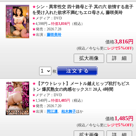
★
シン・異常性交 四十路母と子 其の六 欲情する息子
を受け入れた欲求不満むちエロ母さん 藤咲美玲
★
メディア：DVD
★
4,598円→
特価
3,816
円
（税込）
★
発売：2026.7.28
★
出演：
藤咲美玲
3,816
円
価格
5%
(税込／今なら更に
レジで
OFF
)
枚
★
【アウトレット】メートル越えヒップ杭打ちピス
トン 爆尻熟女の肉感セックス!! 20人 4時間
★
メディア：DVD
★
1,540円→
特価
1,485
円
（税込）
★
発売：2026.7.20
★
出演：
岡江凛
、
柏木舞子
ほか
1,485
円
価格
5%
(税込／今なら更に
レジで
OFF
)