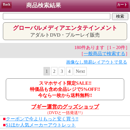
商品検索結果
Back
カート
グローバルメディアエンタテインメント
アダルトDVD・ブルーレイ販売
180件あります［1－20件］
［
一般商品で検索する
］
画像なし簡易レイアウトで見る
1
2
3
4
Next
スマホサイト限定SALE!!
特価品も含め全品レジで5%OFF!!
今なら一枚から送料無料!!
ブギー運営のグッズショップ
（DVDと一括発送!!）
■
クーポンで今よりもっと安く買う!!
■
S1ほか人気メーカーアウトレット