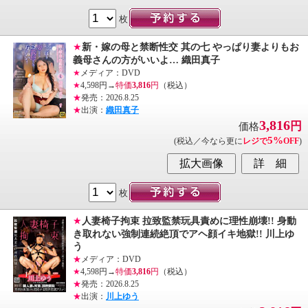
枚
★
新・嫁の母と禁断性交 其の七 やっぱり妻よりもお
義母さんの方がいいよ… 織田真子
★
メディア：DVD
★
4,598円→
特価
3,816
円
（税込）
★
発売：2026.8.25
★
出演：
織田真子
3,816
円
価格
5%
(税込／今なら更に
レジで
OFF
)
枚
★
人妻椅子拘束 拉致監禁玩具責めに理性崩壊!! 身動
き取れない強制連続絶頂でアヘ顔イキ地獄!! 川上ゆ
う
★
メディア：DVD
★
4,598円→
特価
3,816
円
（税込）
★
発売：2026.8.25
★
出演：
川上ゆう