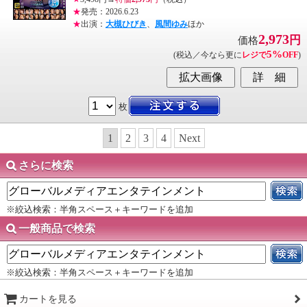
★
発売：2026.6.23
★
出演：
大槻ひびき
、
風間ゆみ
ほか
2,973
円
価格
5%
(税込／今なら更に
レジで
OFF
)
枚
1
2
3
4
Next
さらに検索
※絞込検索：半角スペース＋キーワードを追加
一般商品で検索
※絞込検索：半角スペース＋キーワードを追加
カートを見る