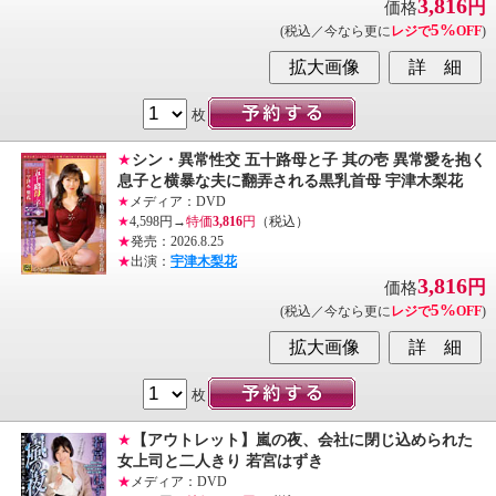
3,816
円
価格
5%
(税込／今なら更に
レジで
OFF
)
枚
★
シン・異常性交 五十路母と子 其の壱 異常愛を抱く
息子と横暴な夫に翻弄される黒乳首母 宇津木梨花
★
メディア：DVD
★
4,598円→
特価
3,816
円
（税込）
★
発売：2026.8.25
★
出演：
宇津木梨花
3,816
円
価格
5%
(税込／今なら更に
レジで
OFF
)
枚
★
【アウトレット】嵐の夜、会社に閉じ込められた
女上司と二人きり 若宮はずき
★
メディア：DVD