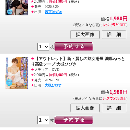
★
2,090円→
特価
1,980
円
（税込）
★
発売：2026.8.20
★
出演：
若宮はずき
1,980
円
価格
5%
(税込／今なら更に
レジで
OFF
)
枚
★
【アウトレット】新・麗しの熟女湯屋 濃厚ねっと
り高級ソープ 大槻ひびき
★
メディア：DVD
★
2,090円→
特価
1,980
円
（税込）
★
発売：2026.8.20
★
出演：
大槻ひびき
1,980
円
価格
5%
(税込／今なら更に
レジで
OFF
)
枚