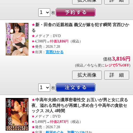
枚
★
新・田舎の近親相姦 義父が嫁を犯す瞬間 宮西ひか
る
★
メディア：DVD
★
4,598円→
特価
3,816
円
（税込）
★
発売：2026.7.28
★
出演：
宮西ひかる
3,816
円
価格
5%
(税込／今なら更に
レジで
OFF
)
枚
★
中高年夫婦の濃厚密着性交 お互いが男と女に戻る
夜、溢れる気持ちが再燃し求め合う中高年の貪欲セ
ックス 20人 4時間
★
メディア：DVD
★
3,498円→
特価
2,973
円
（税込）
★
発売：2026.7.28
★
出演：
鈴河めぐみ
、
加藤ツバキ
ほか