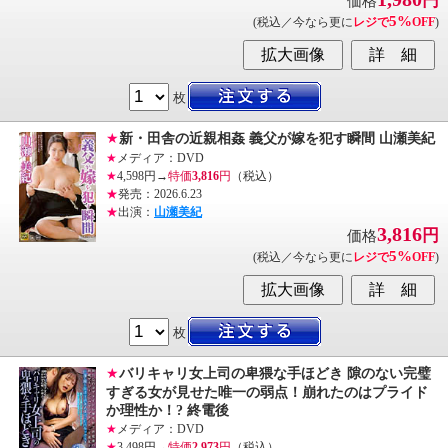
円
価格
5%
(税込／今なら更に
レジで
OFF
)
枚
★
新・田舎の近親相姦 義父が嫁を犯す瞬間 山瀬美紀
★
メディア：DVD
★
4,598円→
特価
3,816
円
（税込）
★
発売：2026.6.23
★
出演：
山瀬美紀
3,816
円
価格
5%
(税込／今なら更に
レジで
OFF
)
枚
★
バリキャリ女上司の卑猥な手ほどき 隙のない完璧
すぎる女が見せた唯一の弱点！崩れたのはプライド
か理性か！? 終電後
★
メディア：DVD
★
3,498円→
特価
2,973
円
（税込）