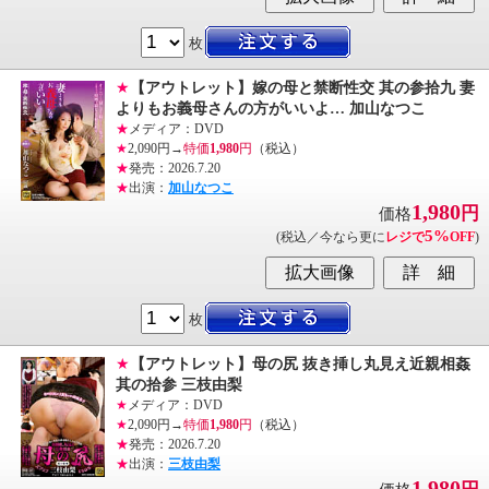
枚
★
【アウトレット】嫁の母と禁断性交 其の参拾九 妻
よりもお義母さんの方がいいよ… 加山なつこ
★
メディア：DVD
★
2,090円→
特価
1,980
円
（税込）
★
発売：2026.7.20
★
出演：
加山なつこ
1,980
円
価格
5%
(税込／今なら更に
レジで
OFF
)
枚
★
【アウトレット】母の尻 抜き挿し丸見え近親相姦
其の拾参 三枝由梨
★
メディア：DVD
★
2,090円→
特価
1,980
円
（税込）
★
発売：2026.7.20
★
出演：
三枝由梨
1,980