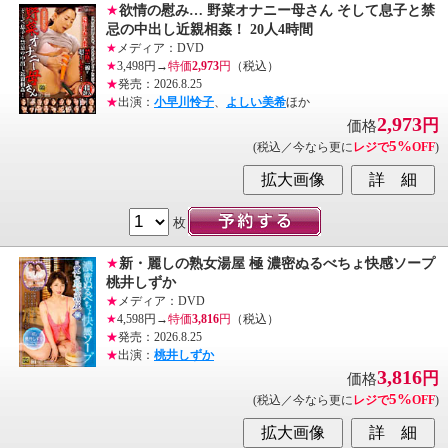
★
欲情の慰み… 野菜オナニー母さん そして息子と禁
忌の中出し近親相姦！ 20人4時間
★
メディア：DVD
★
3,498円→
特価
2,973
円
（税込）
★
発売：2026.8.25
★
出演：
小早川怜子
、
よしい美希
ほか
2,973
円
価格
5%
(税込／今なら更に
レジで
OFF
)
枚
★
新・麗しの熟女湯屋 極 濃密ぬるべちょ快感ソープ
桃井しずか
★
メディア：DVD
★
4,598円→
特価
3,816
円
（税込）
★
発売：2026.8.25
★
出演：
桃井しずか
3,816
円
価格
5%
(税込／今なら更に
レジで
OFF
)