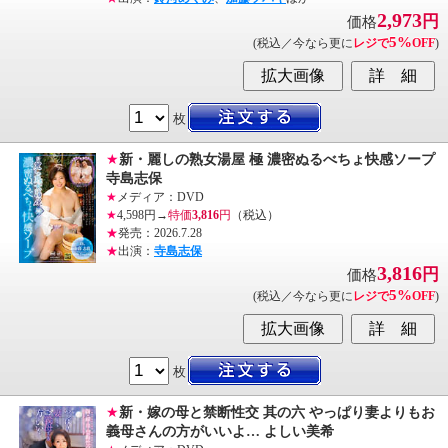
2,973
円
価格
5%
(税込／今なら更に
レジで
OFF
)
枚
★
新・麗しの熟女湯屋 極 濃密ぬるべちょ快感ソープ
寺島志保
★
メディア：DVD
★
4,598円→
特価
3,816
円
（税込）
★
発売：2026.7.28
★
出演：
寺島志保
3,816
円
価格
5%
(税込／今なら更に
レジで
OFF
)
枚
★
新・嫁の母と禁断性交 其の六 やっぱり妻よりもお
義母さんの方がいいよ… よしい美希