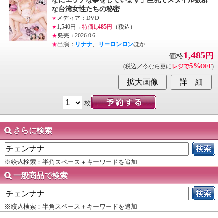
なにエッチな事をしています」巨乳でスタイル抜群
な台湾女性たちの秘密
★
メディア：DVD
★
1,540円→
特価
1,485
円
（税込）
★
発売：2026.9.6
★
出演：
リナナ
、
リーロンロン
ほか
1,485
円
価格
5%
(税込／今なら更に
レジで
OFF
)
枚
さらに検索
※絞込検索：半角スペース＋キーワードを追加
一般商品で検索
※絞込検索：半角スペース＋キーワードを追加