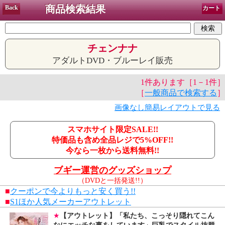
商品検索結果
Back
カート
チェンナナ
アダルトDVD・ブルーレイ販売
1件あります［1－1件］
［
一般商品で検索する
］
画像なし簡易レイアウトで見る
スマホサイト限定SALE!!
特価品も含め全品レジで5%OFF!!
今なら一枚から送料無料!!
ブギー運営のグッズショップ
（DVDと一括発送!!）
■
クーポンで今よりもっと安く買う!!
■
S1ほか人気メーカーアウトレット
★
【アウトレット】「私たち、こっそり隠れてこん