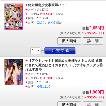
★
絶対服従少女家政婦バイト
★
メディア：DVD
★
2,948円→
特価
2,653
円
（税込）
★
発売：2026.4.28
★
出演：
こはく
、
あやか
ほか
2,653
円
価格
5%
(税込／今なら更に
レジで
OFF
)
枚
★
【アウトレット】超高級女王様なオトコの娘 奴隷
にされて死ぬほどイカされて チ◯ポ汁をダラダラ垂
れ流す屈辱
★
メディア：DVD
★
2,090円→
特価
1,980
円
（税込）
★
発売：2026.3.20
★
出演：
松嶺こはく
1,980
円
価格
5%
(税込／今なら更に
レジで
OFF
)