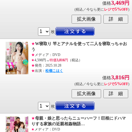
3,469
円
価格
5%
(税込／今なら更に
レジで
OFF
)
枚
★
W寝取り 竿とアナルを使って二人を寝取っちゃお
う
★
メディア：DVD
★
4,598円→
特価
3,816
円
（税込）
★
発売：2025.10.28
★
出演：
松嶺こはく
3,816
円
価格
5%
(税込／今なら更に
レジで
OFF
)
枚
★
母親・娘と思ったらニューハーフ！巨根にドハマ
りする家族の近親相姦物語…
★
メディア：DVD