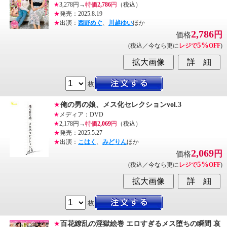
★
3,278円→
特価
2,786
円
（税込）
★
発売：2025.8.19
★
出演：
西野めぐ
、
川越ゆい
ほか
2,786
円
価格
5%
(税込／今なら更に
レジで
OFF
)
枚
★
俺の男の娘、メス化セレクションvol.3
★
メディア：DVD
★
2,178円→
特価
2,069
円
（税込）
★
発売：2025.5.27
★
出演：
こはく
、
みどりん
ほか
2,069
円
価格
5%
(税込／今なら更に
レジで
OFF
)
枚
★
百花繚乱の淫獄絵巻 エロすぎるメス堕ちの瞬間 哀