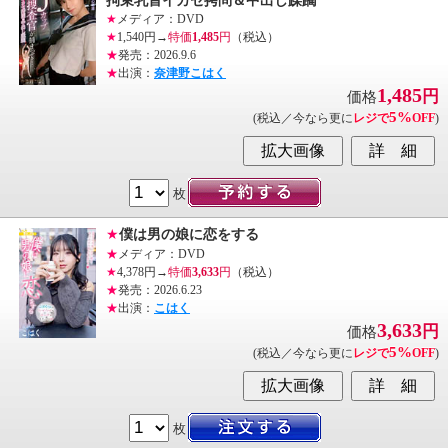
拘束乳首イカセ拷問＆中出し蹂躙
★
メディア：DVD
★
1,540円→
特価
1,485
円
（税込）
★
発売：2026.9.6
★
出演：
奈津野こはく
1,485
円
価格
5%
(税込／今なら更に
レジで
OFF
)
枚
★
僕は男の娘に恋をする
★
メディア：DVD
★
4,378円→
特価
3,633
円
（税込）
★
発売：2026.6.23
★
出演：
こはく
3,633
円
価格
5%
(税込／今なら更に
レジで
OFF
)
枚