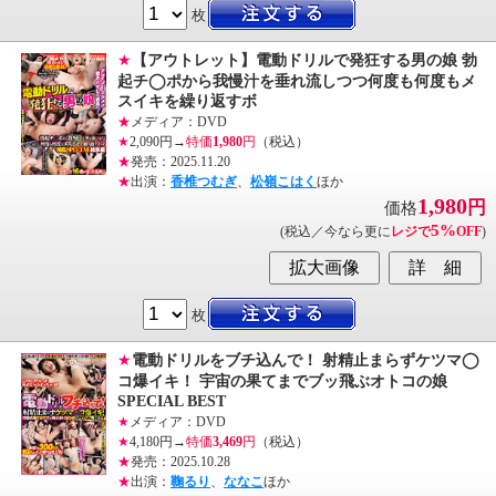
枚
★
【アウトレット】電動ドリルで発狂する男の娘 勃
起チ◯ポから我慢汁を垂れ流しつつ何度も何度もメ
スイキを繰り返すボ
★
メディア：DVD
★
2,090円→
特価
1,980
円
（税込）
★
発売：2025.11.20
★
出演：
香椎つむぎ
、
松嶺こはく
ほか
1,980
円
価格
5%
(税込／今なら更に
レジで
OFF
)
枚
★
電動ドリルをブチ込んで！ 射精止まらずケツマ◯
コ爆イキ！ 宇宙の果てまでブッ飛ぶオトコの娘
SPECIAL BEST
★
メディア：DVD
★
4,180円→
特価
3,469
円
（税込）
★
発売：2025.10.28
★
出演：
鞠るり
、
ななこ
ほか