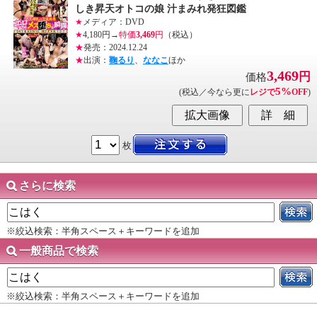
しき昇天オトコの娘 汁まみれ発狂図鑑
★
メディア：DVD
★
4,180円→
特価
3,469
円
（税込）
★
発売：2024.12.24
★
出演：
鞠るり
、
ななこ
ほか
3,469
円
価格
5%
(税込／今なら更に
レジで
OFF
)
枚
さらに検索
※絞込検索：半角スペース＋キーワードを追加
一般商品で検索
※絞込検索：半角スペース＋キーワードを追加