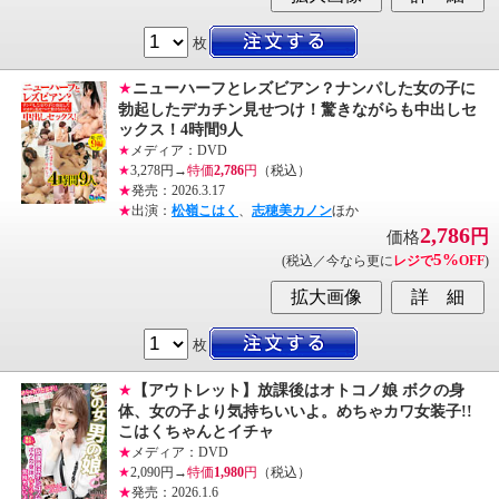
枚
★
ニューハーフとレズビアン？ナンパした女の子に
勃起したデカチン見せつけ！驚きながらも中出しセ
ックス！4時間9人
★
メディア：DVD
★
3,278円→
特価
2,786
円
（税込）
★
発売：2026.3.17
★
出演：
松嶺こはく
、
志穂美カノン
ほか
2,786
円
価格
5%
(税込／今なら更に
レジで
OFF
)
枚
★
【アウトレット】放課後はオトコノ娘 ボクの身
体、女の子より気持ちいいよ。めちゃカワ女装子!!
こはくちゃんとイチャ
★
メディア：DVD
★
2,090円→
特価
1,980
円
（税込）
★
発売：2026.1.6