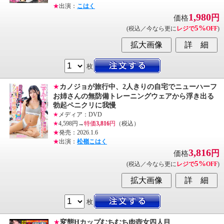
★
出演：
こはく
1,980
円
価格
5%
(税込／今なら更に
レジで
OFF
)
枚
★
カノジョが旅行中、2人きりの自宅でニューハーフ
お姉さんの無防備トレーニングウェアから浮き出る
勃起ペニクリに我慢
★
メディア：DVD
★
4,598円→
特価
3,816
円
（税込）
★
発売：2026.1.6
★
出演：
松嶺こはく
3,816
円
価格
5%
(税込／今なら更に
レジで
OFF
)
枚
★
変態Hカップむちむち肉壺女四人目