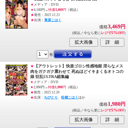
★
メディア：DVD
★
4,180円→
特価
3,469
円
（税込）
★
発売：2025.12.23
★
出演：
東原こはく
3,469
円
価格
5%
(税込／今なら更に
レジで
OFF
)
枚
★
【アウトレット】快楽ゴロシ性感地獄 淫らなメス
肉をガクガク震わせて 死ぬほどイキまくるオトコの
娘 狂乱ULTRA総集編
★
メディア：DVD
★
2,090円→
特価
1,980
円
（税込）
★
発売：2025.12.20
★
出演：
ちびとり
、
松嶺こはく
ほか
1,980
円
価格
5%
(税込／今なら更に
レジで
OFF
)