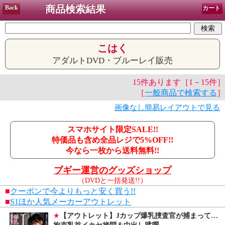
商品検索結果
Back
カート
こはく
アダルトDVD・ブルーレイ販売
15件あります［1－15件］
［
一般商品で検索する
］
画像なし簡易レイアウトで見る
スマホサイト限定SALE!!
特価品も含め全品レジで5%OFF!!
今なら一枚から送料無料!!
ブギー運営のグッズショップ
（DVDと一括発送!!）
■
クーポンで今よりもっと安く買う!!
■
S1ほか人気メーカーアウトレット
★
【アウトレット】Jカップ爆乳捜査官が捕まって…