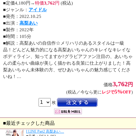
■定価4,180円→
特価
3,762
円
(税込)
■ジャンル：
アイドル
■発売：2022.10.25
■出演：
高梨あい
■製作：2022年
■時間：105分
■解説：高梨あいの自信作☆メリハリのあるスタイルは一級
品！どんどん魅力的になる高梨あいちゃんのキレイなキレイな
ボディライン、知ってますか?グラビアファン注目の、あいちゃ
んの柔らかい曲線が美しく描かれる良策に仕上がりました！高
梨あいちゃん未体験の方、ぜひあいちゃんの魅力感じてくださ
いね！…
3,762
円
価格
5%
(税込／今なら更に
レジで
OFF
)
枚
■最近チェックした商品
I LINE Part2 高梨あい…