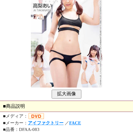
■商品説明
■メディア：
■メーカー：
アイファクトリー
／
FACE
■品番：DFAA-083