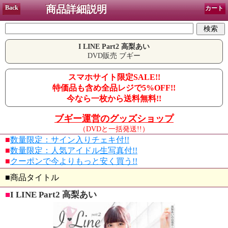
商品詳細説明
Back
カート
I LINE Part2 高梨あい
DVD販売 ブギー
スマホサイト限定SALE!!
特価品も含め全品レジで5%OFF!!
今なら一枚から送料無料!!
ブギー運営のグッズショップ
（DVDと一括発送!!）
■
数量限定：サイン入りチェキ付!!
■
数量限定：人気アイドル生写真付!!
■
クーポンで今よりもっと安く買う!!
■商品タイトル
■
I LINE Part2 高梨あい