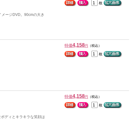
枚
ージDVD。90cmの大き
4,158
特価
円
（税込）
枚
4,158
特価
円
（税込）
枚
なボディとキラキラな笑顔は