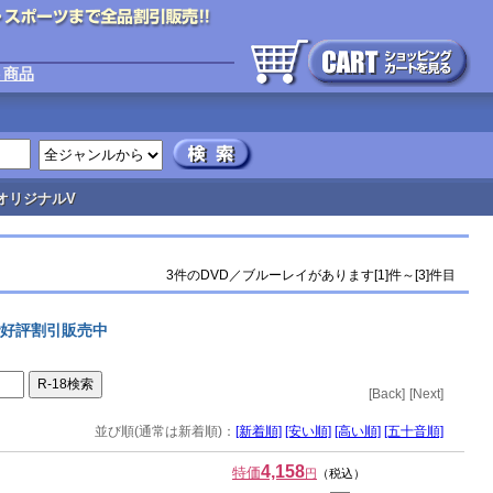
ト商品
オリジナルV
3件のDVD／ブルーレイがあります[1]件～[3]件目
で好評割引販売中
[Back]
[Next]
並び順(通常は新着順)：
[新着順]
[安い順]
[高い順]
[五十音順]
4,158
特価
円
（税込）