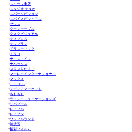
□
スイーツ出版
□
スタジオ デュオ
□
スパークビジョン
□
スパイスビジュアル
□
ゼウス
□
ターンテーブル
□
タスクビジュアル
□
ディプロム
□
デジプラン
□
ドラスティック
□
トリコ
□
ナイスエイジ
□
ナベックス
□
ぷりぷりたまご
□
マーレーインターナショナル
□
マックス
□
ミニ エル
□
メディアマーケット
□
もももも
□
ラインコミュニケーションズ
□
リバプール
□
レイフル
□
レイブン
□
ワッフルランド
□
解放区
□
極彩フィルム