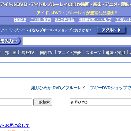
アイドルDVD・ブルーレイが豊富な品揃え!!
HOME
ご利用案内
SHOP情報
詳細検索・ヘルプ
アダル
VD／アイドルブルーレイならブギーDVDショップにおまかせ！
|
|
|
|
|
|
|
画
邦 画
海外TV
国内TV
アニメ・声優
スポーツ
趣味・実用
如月ひめか DVD／ブルーレイ－ブギーDVDショップ
か お尻に恋して