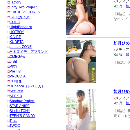
メディア
●
□
Factory
出演：
如
●
□
Forty Two Project
□
FUKUE PICTURES
【解説】フ
□
GAIA(ガイア)
なヒップ
□
GUILD
□
HightBonanza
□
HOTBOY
□
K.N.P.P
□
KUDETA
如月ひめ
□
Lunatic ZONE
メディア
●
□
M.B.D メディアブランド
出演：
如
●
□
OMEGAω
□
pistil
【解説】
□
PIXY
□
PreTTy
□
PROUDIA
□
QH映像
□
REbecca（レベッカ）
如月ひめ
□
SecureA
□
SEEK-X
メディア
●
□
Shadow Project
出演：
如
●
□
STAR ANISE
【解説】
□
Studio TONY
観ている
□
TEEN’S CANDY
□
Tract
□
TWCC