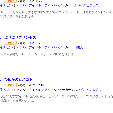
：
発売：2025.8.27
●
月ひめか
ジャンル：
アイドル
／
アイドル
メーカー：
スパイスビジュアル
●
●
レッシュな見た目と大きなお尻で大人気のグラビアアイドル【如月ひめか】の3rdイメ
でムチムチ下半身に男子の…
か ぷりぷりプリンセス
：
発売：2025.5.23
●
月ひめか
ジャンル：
アイドル
／
アイドル
メーカー：
竹書房
●
●
ダンスが得意なフレッシュガールが、その肉体を輝かせる！……
か ひめかのヒメゴト
：
発売：2024.12.18
●
月ひめか
ジャンル：
アイドル
／
アイドル
メーカー：
スパイスビジュアル
●
●
新人グラビアアイドル【如月ひめか】がイメージDVDデビュー。20歳のフレッシュ
と元気をもらえ癒やされ…