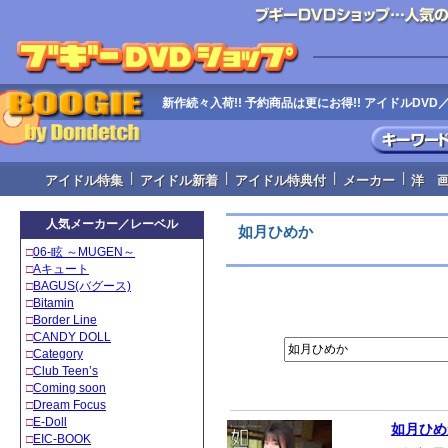
新作続々入荷!! 予約商品は更にお得!! アイドルD
|
|
|
|
アイドル特集
アイドル新着
アイドル特典付
メーカー
洋 
人気メーカー／レーベル
如月ひめか
□
06‐眩 ～MUGEN～
□
Aキュート
□
BAGUS(バグース)
□
Bitamin
□
Border Line
□
CANDY DOLL
□
Category
□
Club Teen’s
□
Coming soon
□
Dream Focus
□
E-Doll
如月ひめ
□
EIC-BOOK