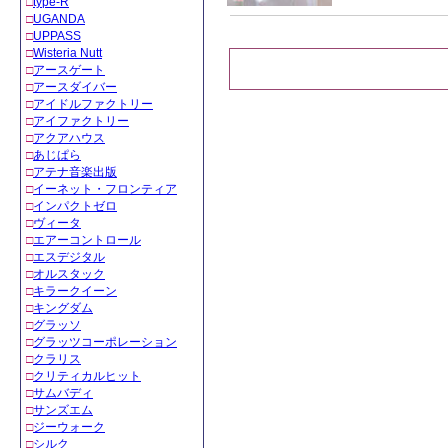
□
type-R
□
UGANDA
□
UPPASS
□
Wisteria Nutt
□
アースゲート
□
アースダイバー
□
アイドルファクトリー
□
アイファクトリー
□
アクアハウス
□
あじぱら
□
アテナ音楽出版
□
イーネット・フロンティア
□
インパクトゼロ
□
ヴィータ
□
エアーコントロール
□
エスデジタル
□
オルスタック
□
キラークイーン
□
キングダム
□
グラッソ
□
グラッツコーポレーション
□
クラリス
□
クリティカルヒット
□
サムバディ
□
サンズエム
□
ジーウォーク
□
シルク