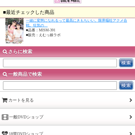
■最近チェックした商品
一緒に変態になれるって最高にきもちいい。限界嘔吐アクメ合
戦。狂気の…
■品番：MISM-391
■販売：えむっ娘ラボ
さらに検索
一般商品で検索
カートを見る
一般DVDショップ
18禁DVDショップ