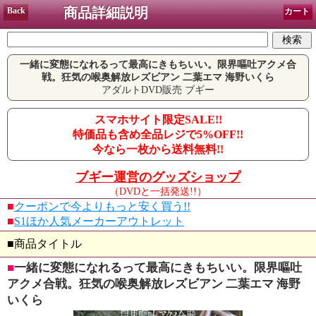
商品詳細説明
Back
カート
一緒に変態になれるって最高にきもちいい。限界嘔吐アクメ合
戦。狂気の喉奥解放レズビアン 二葉エマ 海野いくら
アダルトDVD販売 ブギー
スマホサイト限定SALE!!
特価品も含め全品レジで5%OFF!!
今なら一枚から送料無料!!
ブギー運営のグッズショップ
（DVDと一括発送!!）
■
クーポンで今よりもっと安く買う!!
■
S1ほか人気メーカーアウトレット
■商品タイトル
■
一緒に変態になれるって最高にきもちいい。限界嘔吐
アクメ合戦。狂気の喉奥解放レズビアン 二葉エマ 海野
いくら