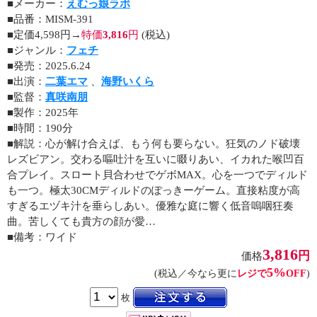
■メーカー：
えむっ娘ラボ
■品番：MISM-391
■定価4,598円→
特価
3,816
円
(税込)
■ジャンル：
フェチ
■発売：2025.6.24
■出演：
二葉エマ
、
海野いくら
■監督：
真咲南朋
■製作：2025年
■時間：190分
■解説：心が解け合えば、もう何も要らない。狂気のノド破壊
レズビアン。交わる嘔吐汁を互いに啜りあい、イカれた喉凹百
合プレイ。スロート貝合わせでゲボMAX。心を一つでディルド
も一つ。極太30CMディルドのぽっきーゲーム。直接粘度が高
すぎるエヅキ汁を垂らしあい。優雅な庭に響く低音嗚咽狂奏
曲。苦しくても貴方の顔が愛…
■備考：ワイド
3,816
円
価格
5%
(税込／今なら更に
レジで
OFF
)
枚