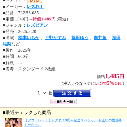
■メーカー：
レズれ！
■品番：7LZBS-085
■定価1,540円→
特価
1,485
円
(税込)
■ジャンル：
レズビアン
■発売：2025.5.20
■出演：
松本いちか
、
月野かすみ
、
篠田ゆう
、
向井藍
、
深田
結梨
など
■製作：2025年
■時間：600分
■解説：…
■備考：スタンダード 2枚組
1,485
円
価格
5%
(税込／今なら更に
レジで
OFF
)
枚
■最近チェックした商品
【アウトレット】レズれ！9周年記念スペシャル お互いの性感帯
も分かっ…