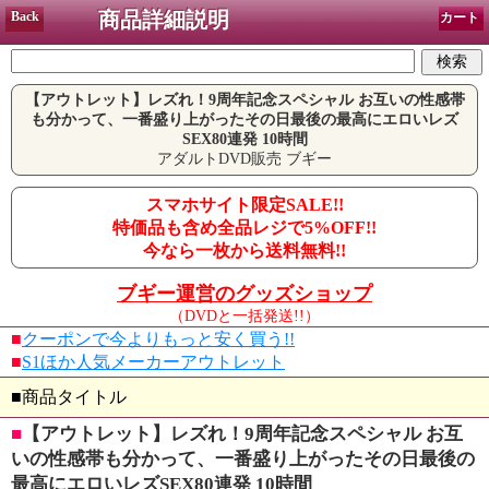
商品詳細説明
Back
カート
【アウトレット】レズれ！9周年記念スペシャル お互いの性感帯
も分かって、一番盛り上がったその日最後の最高にエロいレズ
SEX80連発 10時間
アダルトDVD販売 ブギー
スマホサイト限定SALE!!
特価品も含め全品レジで5%OFF!!
今なら一枚から送料無料!!
ブギー運営のグッズショップ
（DVDと一括発送!!）
■
クーポンで今よりもっと安く買う!!
■
S1ほか人気メーカーアウトレット
■商品タイトル
■
【アウトレット】レズれ！9周年記念スペシャル お互
いの性感帯も分かって、一番盛り上がったその日最後の
最高にエロいレズSEX80連発 10時間