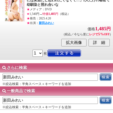
には変態だと思われたくなくて…」2人だけの秘密で
幼馴染と照れ合いな
★
メディア：DVD
★
1,540円→
特価
1,485
円
（税込）
★
発売：2025.4.20
★
出演：
新田みれい
1,485
円
価格
5%
(税込／今なら更に
レジで
OFF
)
枚
さらに検索
※絞込検索：半角スペース＋キーワードを追加
一般商品で検索
※絞込検索：半角スペース＋キーワードを追加