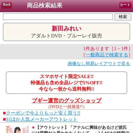
商品検索結果
Back
カート
新田みれい
アダルトDVD・ブルーレイ販売
1件あります［1－1件］
［
一般商品で検索する
］
画像なし簡易レイアウトで見る
スマホサイト限定SALE!!
特価品も含め全品レジで5%OFF!!
今なら一枚から送料無料!!
ブギー運営のグッズショップ
（DVDと一括発送!!）
■
クーポンで今よりもっと安く買う!!
■
S1ほか人気メーカーアウトレット
★
【アウトレット】「アナルに興味があるけど彼氏