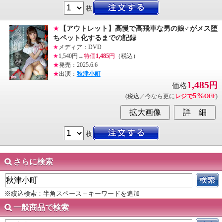
枚
★
【アウトレット】高慢で高飛車な男の娘♂がメス堕
ちペット化するまでの記録
★
メディア：DVD
★
1,540円→
特価
1,485
円
（税込）
★
発売：2025.6.6
★
出演：
秋津小町
1,485
円
価格
5%
(税込／今なら更に
レジで
OFF
)
枚
さらに検索
※絞込検索：半角スペース＋キーワードを追加
一般商品で検索