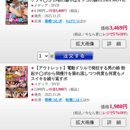
ケツマ◯コ 29名の激やばオトコの娘ULTRA MOVIE
★
メディア：DVD
★
4,180円→
特価
3,469
円
（税込）
★
発売：2025.11.25
★
出演：
香椎つむぎ
、
ちびとり
ほか
3,469
円
価格
5%
(税込／今なら更に
レジで
OFF
)
枚
★
【アウトレット】電動ドリルで発狂する男の娘 勃
起チ◯ポから我慢汁を垂れ流しつつ何度も何度もメ
スイキを繰り返すボ
★
メディア：DVD
★
2,090円→
特価
1,980
円
（税込）
★
発売：2025.11.20
★
出演：
香椎つむぎ
、
松嶺こはく
ほか
1,980
円
価格
5%
(税込／今なら更に
レジで
OFF
)