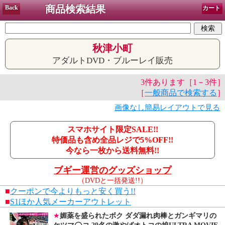
商品検索結果
Back
カート
秋津小町
アダルトDVD・ブルーレイ販売
3件あります［1－3件］
［
一般商品で検索する
］
画像なし簡易レイアウトで見る
スマホサイト限定SALE!!
特価品も含め全品レジで5%OFF!!
今なら一枚から送料無料!!
ブギー運営のグッズショップ
（DVDと一括発送!!）
■
クーポンで今よりもっと安く買う!!
■
S1ほか人気メーカーアウトレット
★
媚薬を盛られたボク ダダ漏れ肉棒とガンギマリの