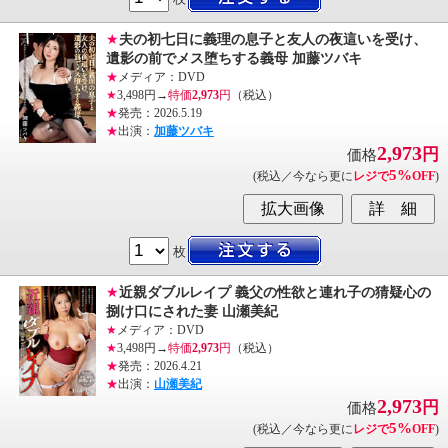
★
夫の初七日に義理の息子と友人の夜這いを受け、
遺影の前でメス堕ちする義母 加藤ツバキ
★
メディア：DVD
★
3,498円→
特価
2,973
円
（税込）
★
発売：2026.5.19
★
出演：
加藤ツバキ
2,973
円
価格
5%
(税込／今なら更に
レジで
OFF
)
枚
★
近親ダブルレイプ 義父の性欲と連れ子の猜疑心の
捌け口にされた妻 山瀬美紀
★
メディア：DVD
★
3,498円→
特価
2,973
円
（税込）
★
発売：2026.4.21
★
出演：
山瀬美紀
2,973
円
価格
5%
(税込／今なら更に
レジで
OFF
)