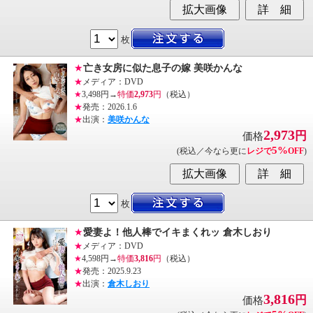
枚
★
亡き女房に似た息子の嫁 美咲かんな
★
メディア：DVD
★
3,498円→
特価
2,973
円
（税込）
★
発売：2026.1.6
★
出演：
美咲かんな
2,973
円
価格
5%
(税込／今なら更に
レジで
OFF
)
枚
★
愛妻よ！他人棒でイキまくれッ 倉木しおり
★
メディア：DVD
★
4,598円→
特価
3,816
円
（税込）
★
発売：2025.9.23
★
出演：
倉木しおり
3,816
円
価格