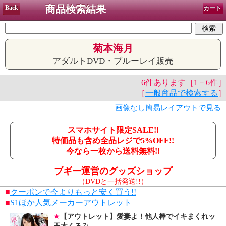
商品検索結果
Back
カート
菊本海月
アダルトDVD・ブルーレイ販売
6件あります［1－6件］
［
一般商品で検索する
］
画像なし簡易レイアウトで見る
スマホサイト限定SALE!!
特価品も含め全品レジで5%OFF!!
今なら一枚から送料無料!!
ブギー運営のグッズショップ
（DVDと一括発送!!）
■
クーポンで今よりもっと安く買う!!
■
S1ほか人気メーカーアウトレット
★
【アウトレット】愛妻よ！他人棒でイキまくれッ