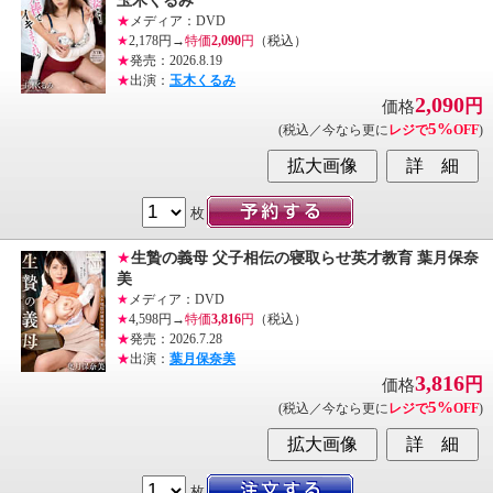
玉木くるみ
★
メディア：DVD
★
2,178円→
特価
2,090
円
（税込）
★
発売：2026.8.19
★
出演：
玉木くるみ
2,090
円
価格
5%
(税込／今なら更に
レジで
OFF
)
枚
★
生贄の義母 父子相伝の寝取らせ英才教育 葉月保奈
美
★
メディア：DVD
★
4,598円→
特価
3,816
円
（税込）
★
発売：2026.7.28
★
出演：
葉月保奈美
3,816
円
価格
5%
(税込／今なら更に
レジで
OFF
)
枚